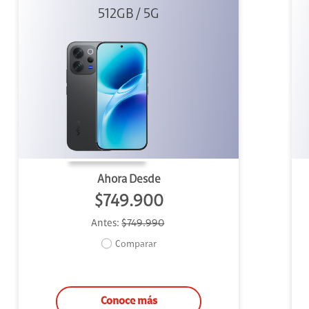
512GB / 5G
Black
Ahora Desde
$749.900
Antes:
$749.990
Comparar
Conoce más