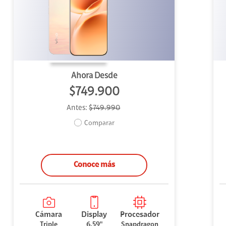
uipo
ento
ium
Ahora Desde
$749.900
Antes:
$749.990
alor Agregado
Comparar
Conoce más
Cámara
Display
Procesador
Triple
6,59"
Snapdragon