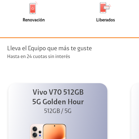
de
de
(4)
(4)
faceta
faceta
visión
Renovación
Liberados
visión + Telefonía
e streaming
Lleva el Equipo que más te guste
Hasta en 24 cuotas sin interés
Vivo V70 512GB
elular
5G Golden Hour
512GB / 5G