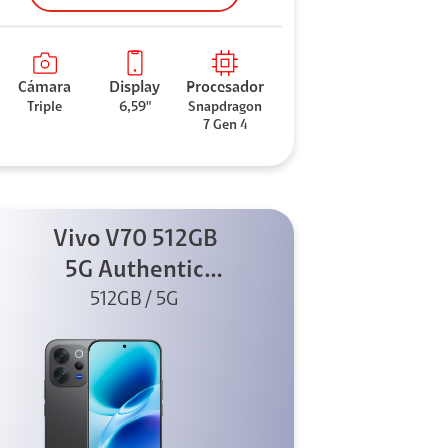
Cámara
Display
Procesador
Triple
6,59"
Snapdragon
7 Gen 4
Vivo V70 512GB
5G Authentic
512GB / 5G
Black