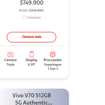
$749.900
Antes:
$749.990
Comparar
Conoce más
Cámara
Display
Procesador
Triple
6,59"
Snapdragon
7 Gen 4
Vivo V70 512GB
5G Authentic