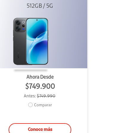
512GB / 5G
Black
Ahora Desde
$749.900
Antes:
$749.990
Comparar
Conoce más