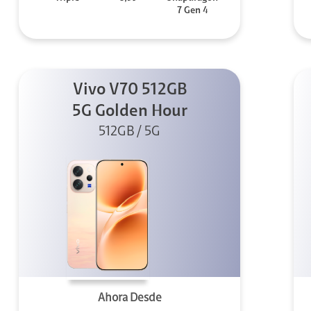
7 Gen 4
Vivo V70 512GB
5G Golden Hour
512GB / 5G
Ahora Desde