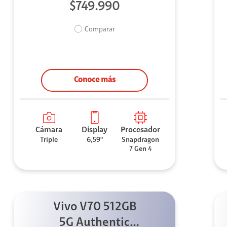
$749.990
Comparar
Conoce más
Cámara
Display
Procesador
Triple
6,59"
Snapdragon
7 Gen 4
Vivo V70 512GB
5G Authentic