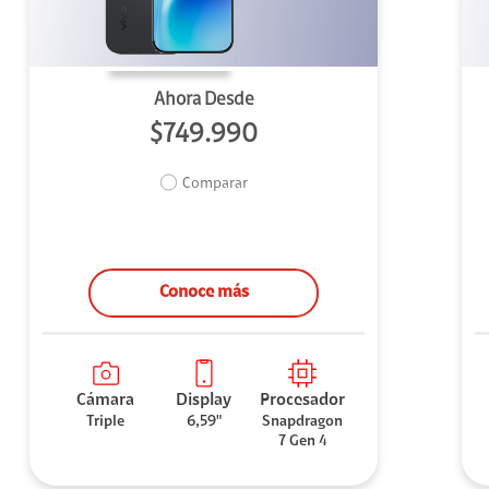
Ahora Desde
$749.990
Comparar
Conoce más
Cámara
Display
Procesador
Triple
6,59"
Snapdragon
7 Gen 4