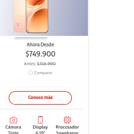
Ahora Desde
$749.900
Antes:
$749.990
Comparar
Conoce más
Cámara
Display
Procesador
Triple
6,59"
Snapdragon