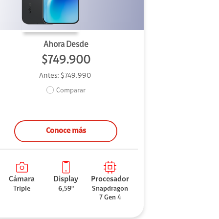
Ahora Desde
$749.900
Antes:
$749.990
Comparar
Conoce más
Cámara
Display
Procesador
Triple
6,59"
Snapdragon
7 Gen 4