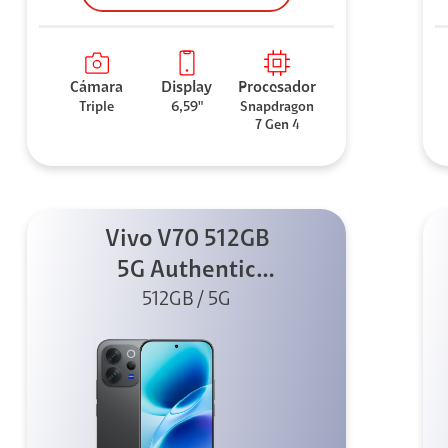
Cámara
Display
Procesador
Triple
6,59"
Snapdragon
7 Gen 4
Vivo V70 512GB
5G Authentic
512GB / 5G
Black