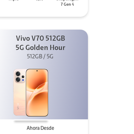
7 Gen 4
Vivo V70 512GB
5G Golden Hour
512GB / 5G
Ahora Desde