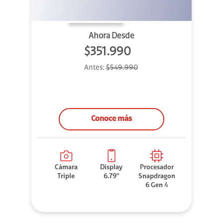
Ahora Desde
$351.990
Antes:
$549.990
Conoce más
Cámara
Display
Procesador
Triple
6.79''
Snapdragon
6 Gen 4