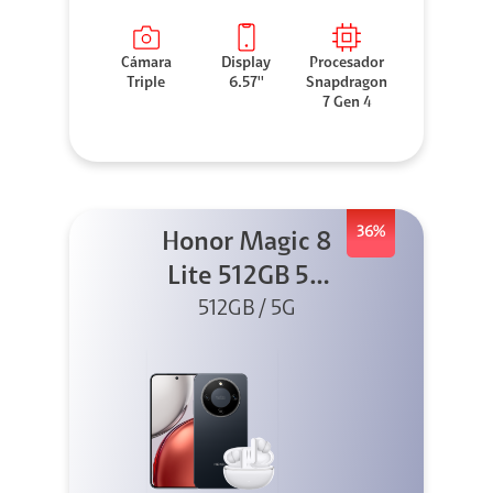
Cámara
Display
Procesador
Triple
6.57''
Snapdragon
7 Gen 4
36%
Honor Magic 8
Lite 512GB 5G
Negro + X8I
512GB / 5G