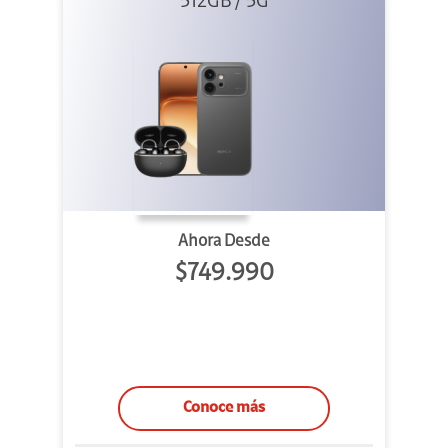
512GB / 5G
+ Clip 2
Ahora Desde
$749.990
Conoce más