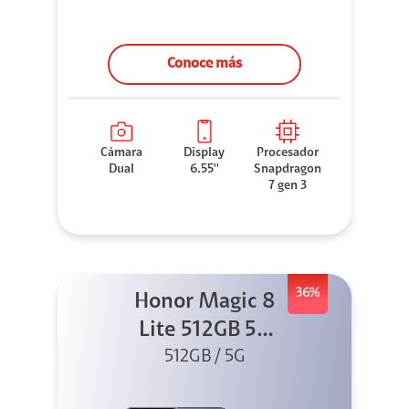
Conoce más
Cámara
Display
Procesador
Dual
6.55''
Snapdragon
7 gen 3
36%
Honor Magic 8
Lite 512GB 5G
512GB / 5G
Negro