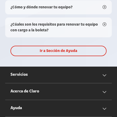
¿Cómo y dónde renovar tu equipo?
¿Cúales son los requisitos para renovar tu equipo
con cargo a la boleta?
Ir a Sección de Ayuda
Servicios
Servicios Móviles
Acerca de Claro
Servicios Hogar
Información Corporativa
Ayuda