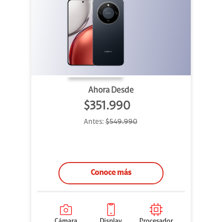
Ahora Desde
$351.990
Antes:
$549.990
Conoce más
Cámara
Display
Procesador