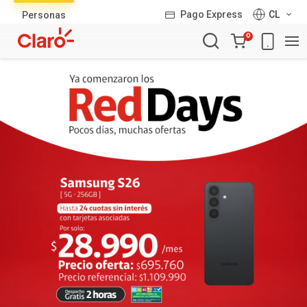
Lista
Pago Express
CL
Personas
de
Carro
productos
0
de
la
compra