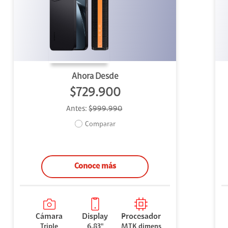
uipo
ento
ium
Ahora Desde
$729.900
Antes:
$999.990
alor Agregado
Comparar
Conoce más
Cámara
Display
Procesador
Triple
6.83"
MTK dimens