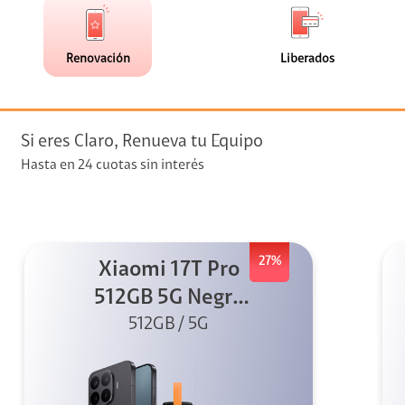
de
de
(6)
(0)
faceta
faceta
visión
Renovación
Liberados
visión + Telefonía
e streaming
Si eres Claro, Renueva tu Equipo
Hasta en 24 cuotas sin interés
27%
Xiaomi 17T Pro
elular
512GB 5G Negro
+ Sound
512GB / 5G
Outdoor