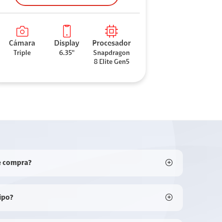
Cámara
Display
Procesador
Triple
6.35"
Snapdragon
8 Elite Gen5
e compra?
ipo?