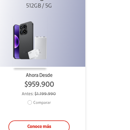
PowerBank +
512GB / 5G
Cargador
Ahora Desde
$959.900
Antes:
$1.199.990
Comparar
Conoce más