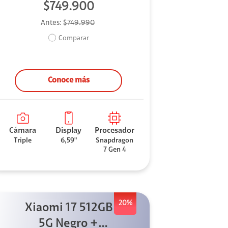
$749.900
Antes:
$749.990
Comparar
Conoce más
Cámara
Display
Procesador
Triple
6,59"
Snapdragon
7 Gen 4
20%
Xiaomi 17 512GB
5G Negro +