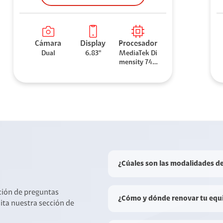
Cámara
Display
Procesador
Dual
6.83"
MediaTek Di
mensity 740
0-Ultra
¿Cúales son las modalidades d
cción de preguntas
¿Cómo y dónde renovar tu equ
sita nuestra sección de