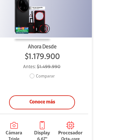
Ahora Desde
$1.179.900
Antes:
$1.499.990
Comparar
Conoce más
Cámara
Display
Procesador
Triple
6.67"
Octa-core