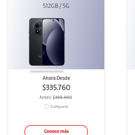
512GB 5G Negro
512GB / 5G
Ahora Desde
$335.760
Antes:
$399.990
Comparar
Conoce más