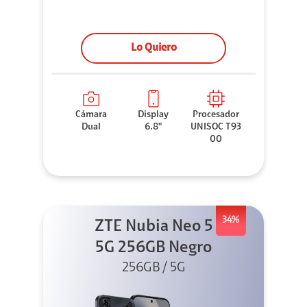
Lo Quiero
Cámara
Display
Procesador
Dual
6.8"
UNISOC T93
00
34%
ZTE Nubia Neo 5
5G 256GB Negro
256GB / 5G