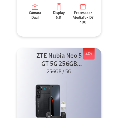
Cámara
Display
Procesador
Dual
6.8"
MediaTek D7
400
22%
ZTE Nubia Neo 5
GT 5G 256GB
Negro + GPAD +
256GB / 5G
Cable