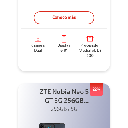
Conoce más
Cámara
Display
Procesador
Dual
6.8"
MediaTek D7
400
22%
ZTE Nubia Neo 5
GT 5G 256GB
Negro + GPAD +
256GB / 5G
Cable