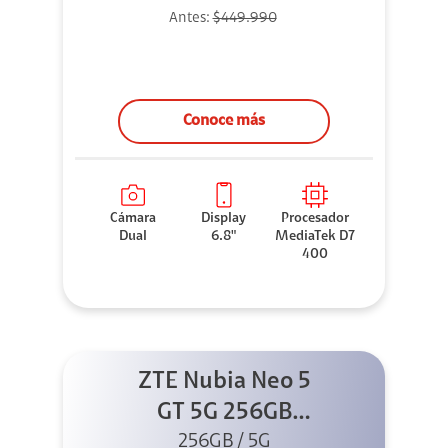
Antes:
$449.990
Conoce más
Cámara
Display
Procesador
Dual
6.8"
MediaTek D7
400
ZTE Nubia Neo 5
GT 5G 256GB
Negro + GPAD +
256GB / 5G