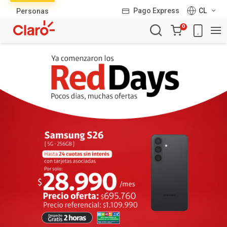
Lista
Pago Express
CL
Personas
de
Carro
productos
0
de
la
compra