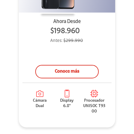
Ahora Desde
$198.960
Antes:
$299.990
Conoce más
Cámara
Display
Procesador
Dual
6.8"
UNISOC T93
00