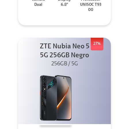
Dual
6.8"
UNISOC T93
00
27%
ZTE Nubia Neo 5
5G 256GB Negro
256GB / 5G