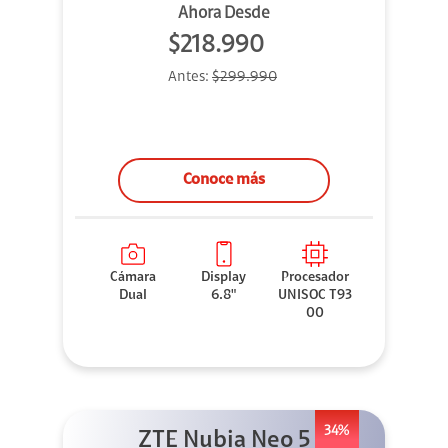
Ahora Desde
$218.990
Antes:
$299.990
Conoce más
Cámara
Display
Procesador
Dual
6.8"
UNISOC T93
00
34%
ZTE Nubia Neo 5