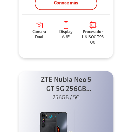
Conoce más
Cámara
Display
Procesador
Dual
6.8"
UNISOC T93
00
ZTE Nubia Neo 5
GT 5G 256GB
Negro + GPAD +
256GB / 5G
Cable