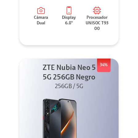
Cámara
Display
Procesador
Dual
6.8"
UNISOC T93
00
34%
ZTE Nubia Neo 5
5G 256GB Negro
256GB / 5G