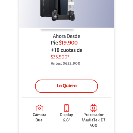
Ahora Desde
Pie
$19.900
+18 cuotas de
$33.500*
Antes:
$622.900
Lo Quiero
Cámara
Display
Procesador
Dual
6.8"
MediaTek D7
400