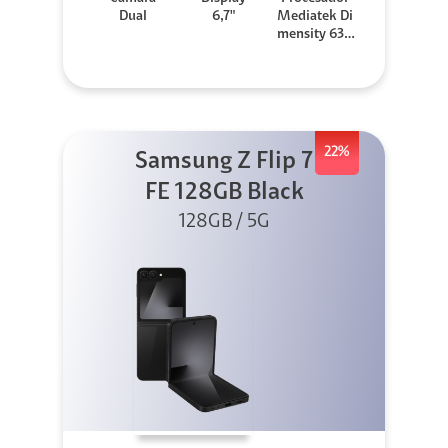
Dual
6,7"
Mediatek Di
mensity 630
0
22%
Samsung Z Flip 7
FE 128GB Black
128GB / 5G