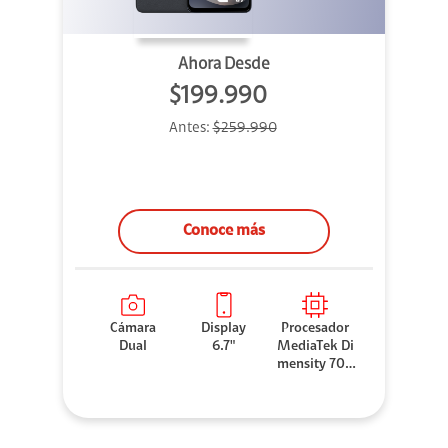
Ahora Desde
$199.990
Antes:
$259.990
Conoce más
Cámara
Display
Procesador
Dual
6.7"
MediaTek Di
mensity 706
0