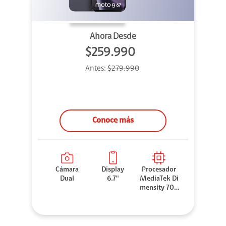
Ahora Desde
$259.990
Antes:
$279.990
Conoce más
Cámara
Display
Procesador
Dual
6.7"
MediaTek Di
mensity 706
0