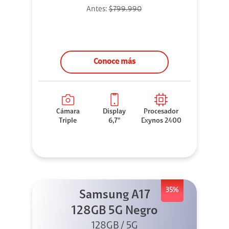
Antes:
$799.990
Conoce más
Cámara
Display
Procesador
Triple
6,7"
Exynos 2400
35%
Samsung A17
128GB 5G Negro
128GB / 5G