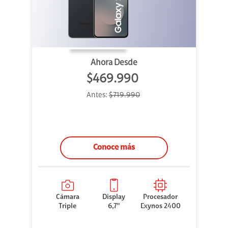
Ahora Desde
$469.990
Antes:
$719.990
Conoce más
Cámara
Display
Procesador
Triple
6,7"
Exynos 2400