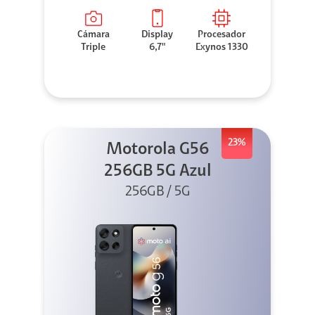
Cámara
Display
Procesador
Triple
6,7"
Exynos 1330
23%
Motorola G56
256GB 5G Azul
256GB / 5G