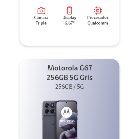
Cámara
Display
Procesador
Triple
6.67"
Qualcomm
Motorola G67
256GB 5G Gris
256GB / 5G