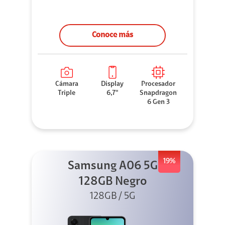
Conoce más
Cámara
Display
Procesador
Triple
6,7"
Snapdragon
6 Gen 3
19%
Samsung A06 5G
128GB Negro
128GB / 5G