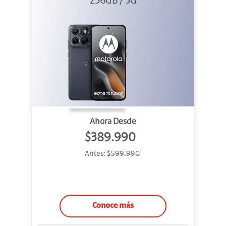
256GB / 5G
Azul
Ahora Desde
$389.990
Antes:
$599.990
Conoce más