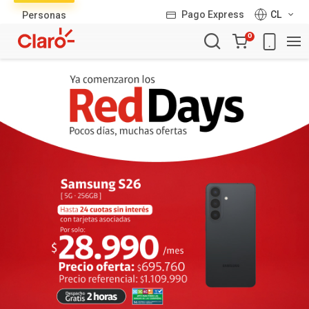
Lista
Pago Express
CL
Personas
de
Carro
productos
0
de
la
compra