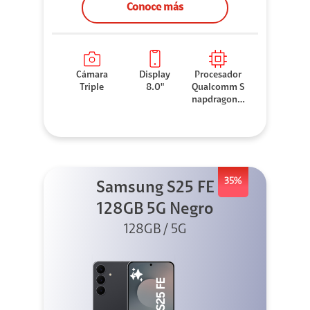
Conoce más
Cámara
Display
Procesador
Triple
8.0"
Qualcomm S
napdragon 8
Elite
35%
Samsung S25 FE
128GB 5G Negro
128GB / 5G