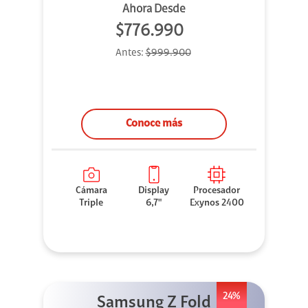
Ahora Desde
$776.990
Antes:
$999.900
Conoce más
Cámara
Display
Procesador
Triple
6,7"
Exynos 2400
24%
Samsung Z Fold