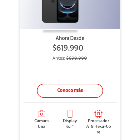
Ahora Desde
$619.990
Antes:
$699.990
Conoce más
Cámara
Display
Procesador
Una
6.1"
A18 Hexa-Co
re