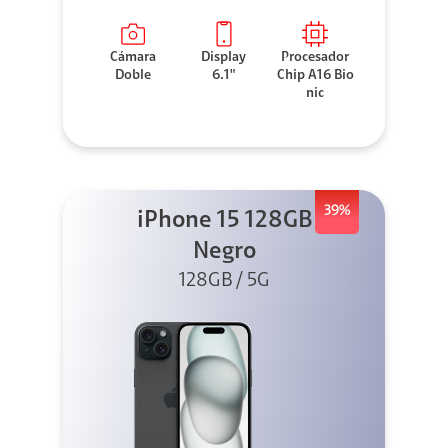
Cámara
Display
Procesador
Doble
6.1"
Chip A16 Bio
nic
39%
iPhone 15 128GB
Negro
128GB / 5G