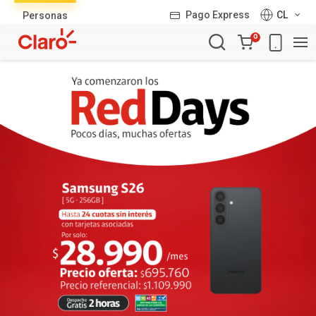
Lista
Pago Express
CL
Personas
de
Carro
productos
0
de
la
compra