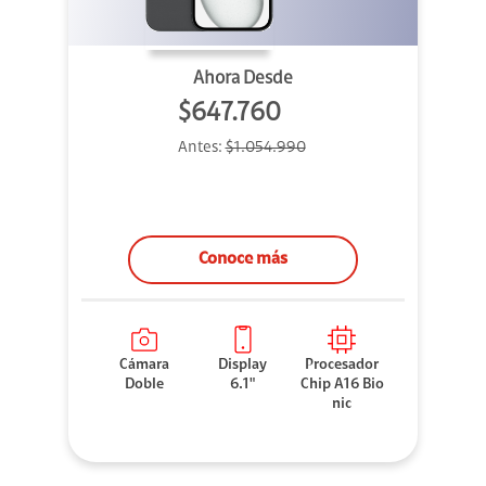
Ahora Desde
$647.760
Antes:
$1.054.990
Conoce más
Cámara
Display
Procesador
Doble
6.1"
Chip A16 Bio
nic