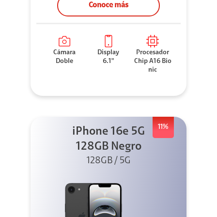
Conoce más
Cámara
Display
Procesador
Doble
6.1"
Chip A16 Bio
nic
11%
iPhone 16e 5G
128GB Negro
128GB / 5G