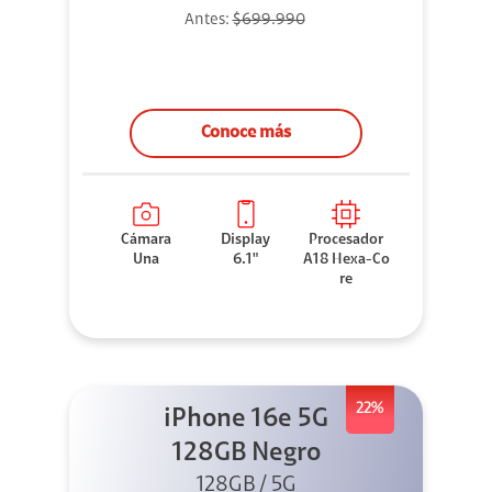
Antes:
$699.990
Conoce más
Cámara
Display
Procesador
Una
6.1"
A18 Hexa-Co
re
22%
iPhone 16e 5G
128GB Negro
128GB / 5G