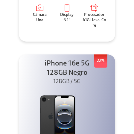
Cámara
Display
Procesador
Una
6.1"
A18 Hexa-Co
re
22%
iPhone 16e 5G
128GB Negro
128GB / 5G