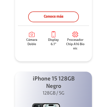
Conoce más
Cámara
Display
Procesador
Doble
6.1"
Chip A16 Bio
nic
iPhone 15 128GB
Negro
128GB / 5G