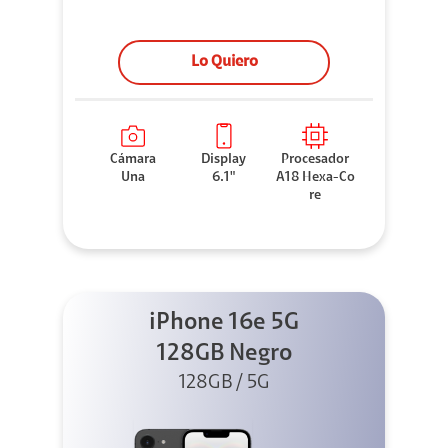
Lo Quiero
Cámara
Display
Procesador
Una
6.1"
A18 Hexa-Co
re
iPhone 16e 5G
128GB Negro
128GB / 5G