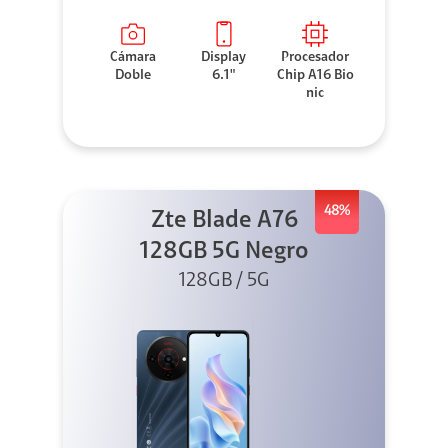
Cámara
Display
Procesador
Doble
6.1"
Chip A16 Bio
nic
48%
Zte Blade A76
128GB 5G Negro
128GB / 5G