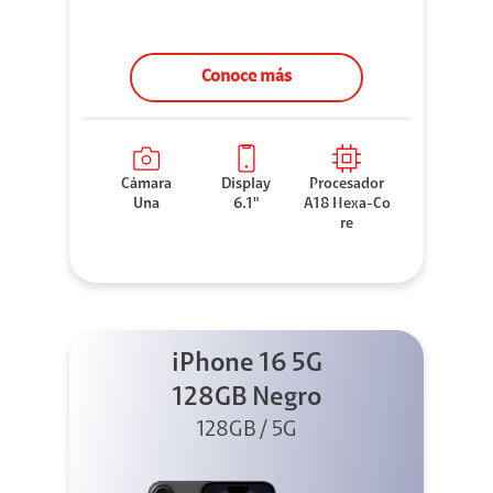
Conoce más
Cámara
Display
Procesador
Una
6.1"
A18 Hexa-Co
re
iPhone 16 5G
128GB Negro
128GB / 5G