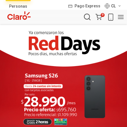
Lista
Pago Express
CL
Personas
de
Carro
productos
0
de
la
compra