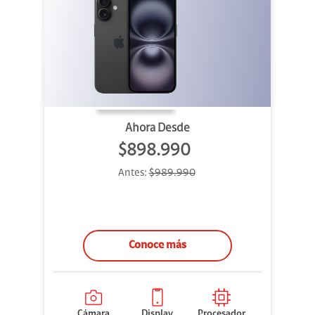
Ahora Desde
$898.990
Antes:
$989.990
Conoce más
Cámara
Display
Procesador