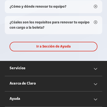
¿Cómo y dónde renovar tu equipo?
¿Cúales son los requisitos para renovar tu equipo
con cargo a la boleta?
Ir a Sección de Ayuda
Servicios
Servicios Móviles
Acerca de Claro
Servicios Hogar
Información Corporativa
Ayuda