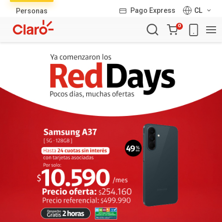
Lista
Pago Express
CL
Personas
de
Carro
productos
0
de
la
compra