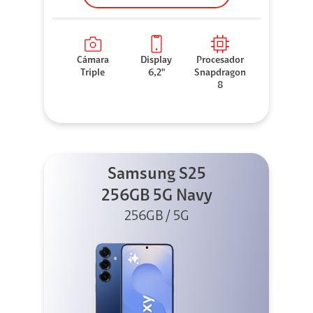
Cámara
Display
Procesador
Triple
6,2"
Snapdragon
8
Samsung S25
256GB 5G Navy
256GB / 5G