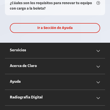
¿Cúales son los requisitos para renovar tu equipo
con cargo a la boleta?
Ir a Sección de Ayuda
Servicios
Servicios Móviles
Acerca de Claro
Servicios Hogar
Información Corporativa
Ayuda
Equipos
Sostenibilidad
Cotizador servicios móviles
Radiografia Digital
Claro club
Quiero Ser Distribuidor