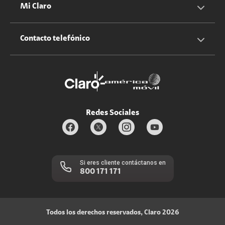
Cotizador servicios hogar
Mi Claro
Claro Up
Propietario terreno antenas
No molestar
Iniciar sesión
Contacto telefónico
Promociones
Trabaja con nosotros
Durabilidad de bienes
Servicios móviles y hogar: 800-171-800
Estado de Servicios
Redes Sociales
Si eres cliente contáctanos en
800 171 171
Todos los derechos reservados, Claro 2026