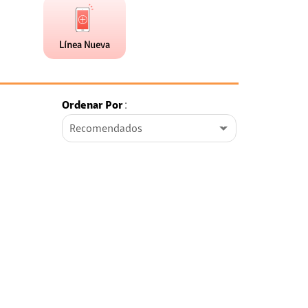
de
Nueva
faceta
(1)
Línea Nueva
Ordenar Por
:
Recomendados