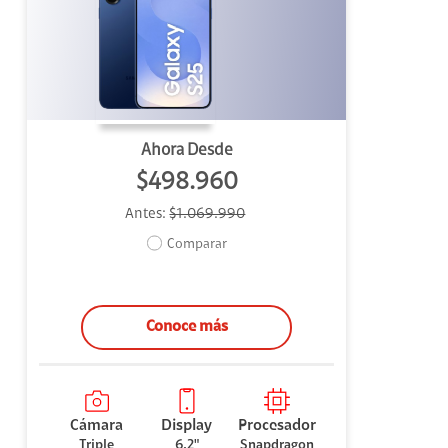
uipo
ento
ium
Ahora Desde
$498.960
Antes:
$1.069.990
alor Agregado
Comparar
Conoce más
Cámara
Display
Procesador
Triple
6,2"
Snapdragon