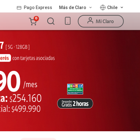
Pago Express
Más de Claro
Chile
Carro
0
Mi Claro
de
la
compra
Valor
Línea