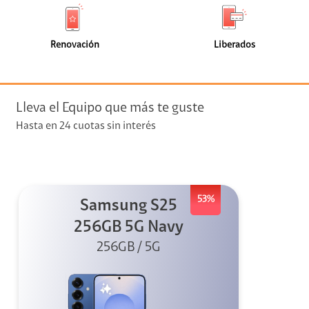
de
de
(0)
(0)
faceta
faceta
visión
Renovación
Liberados
visión + Telefonía
e streaming
Lleva el Equipo que más te guste
Hasta en 24 cuotas sin interés
53%
Samsung S25
elular
256GB 5G Navy
256GB / 5G