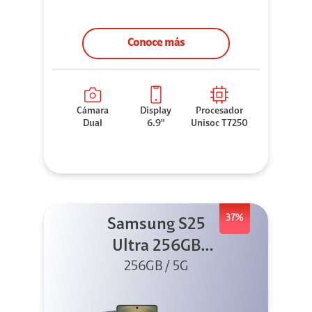
Conoce más
Cámara
Display
Procesador
Dual
6.9"
Unisoc T7250
37%
Samsung S25
Ultra 256GB
Titanium Black
256GB / 5G