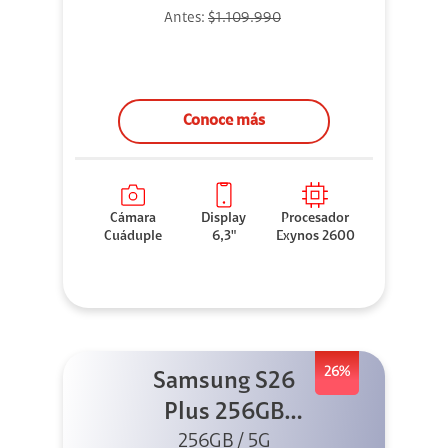
Antes:
$1.109.990
Conoce más
Cámara
Display
Procesador
Cuáduple
6,3"
Exynos 2600
26%
Samsung S26
Plus 256GB
256GB / 5G
Negro