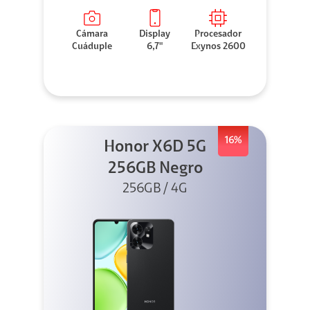
Cámara
Display
Procesador
Cuáduple
6,7"
Exynos 2600
16%
Honor X6D 5G
256GB Negro
256GB / 4G