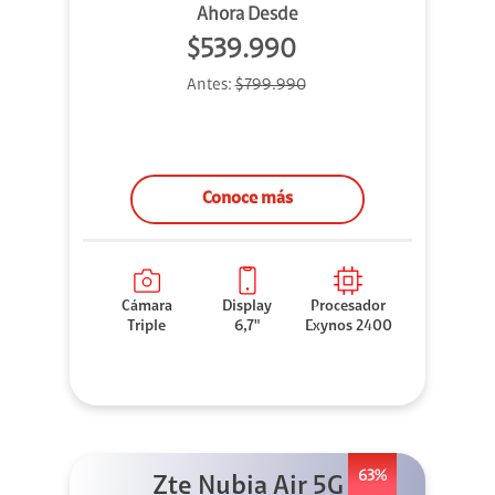
Ahora Desde
$539.990
Antes:
$799.990
Conoce más
Cámara
Display
Procesador
Triple
6,7"
Exynos 2400
63%
Zte Nubia Air 5G