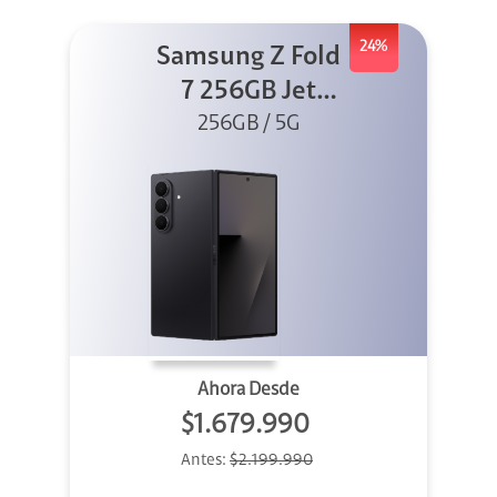
24%
Samsung Z Fold
7 256GB Jet
256GB / 5G
Black
Ahora Desde
$1.679.990
Antes:
$2.199.990