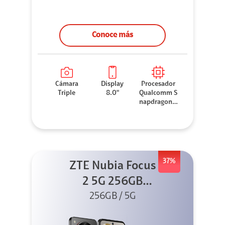
Conoce más
Cámara
Display
Procesador
Triple
8.0"
Qualcomm S
napdragon 8
Elite
37%
ZTE Nubia Focus
2 5G 256GB
256GB / 5G
Negro