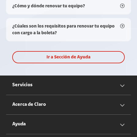
¿Cómo y dónde renovar tu equipo?
¿Cúales son los requisitos para renovar tu equipo
con cargo a la boleta?
Ir a Sección de Ayuda
Servicios
Servicios Móviles
Acerca de Claro
Servicios Hogar
Información Corporativa
Ayuda