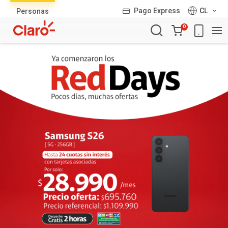
Lista
Pago Express
CL
Personas
de
Carro
productos
0
de
la
compra