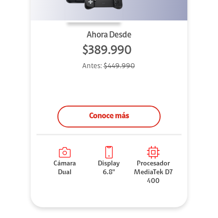
Ahora Desde
$389.990
Antes:
$449.990
Conoce más
Cámara
Display
Procesador
Dual
6.8"
MediaTek D7
400