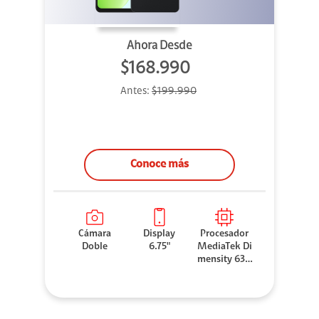
Ahora Desde
$168.990
Antes:
$199.990
Conoce más
Cámara
Display
Procesador
Doble
6.75"
MediaTek Di
mensity 630
0