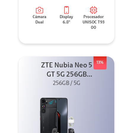
Cámara
Display
Procesador
Dual
6.8"
UNISOC T93
00
13%
ZTE Nubia Neo 5
GT 5G 256GB
Negro + GPAD +
256GB / 5G
Cable