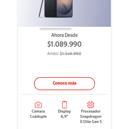
Ahora Desde
$1.089.990
Antes:
$1.549.990
Conoce más
Cámara
Display
Procesador
Cuáduple
6,9"
Snapdragon
8 Elite Gen 5