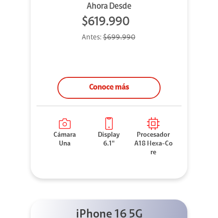
Ahora Desde
$619.990
Antes:
$699.990
Conoce más
Cámara
Display
Procesador
Una
6.1"
A18 Hexa-Co
re
iPhone 16 5G