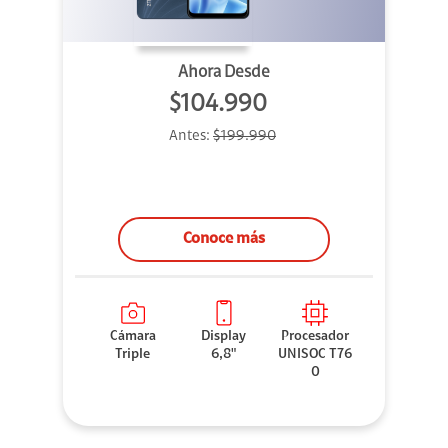
Ahora Desde
$104.990
Antes:
$199.990
Conoce más
Cámara
Display
Procesador
Triple
6,8"
UNISOC T76
0