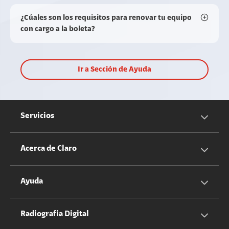
¿Cúales son los requisitos para renovar tu equipo
con cargo a la boleta?
Ir a Sección de Ayuda
Servicios
Servicios Móviles
Acerca de Claro
Servicios Hogar
Información Corporativa
Ayuda
Equipos
Sostenibilidad
Cotizador servicios móviles
Radiografia Digital