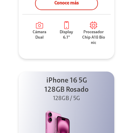
Conoce más
Cámara
Display
Procesador
Dual
6.1"
Chip A18 Bio
nic
iPhone 16 5G
128GB Rosado
128GB / 5G