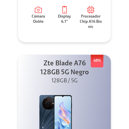
Cámara
Display
Procesador
Doble
6.1"
Chip A16 Bio
nic
48%
Zte Blade A76
128GB 5G Negro
128GB / 5G