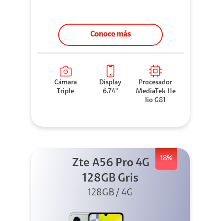
Conoce más
Cámara
Display
Procesador
Triple
6.74"
MediaTek He
lio G81
18%
Zte A56 Pro 4G
128GB Gris
128GB / 4G