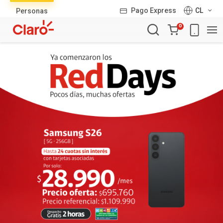
Lista
Pago Express
CL
Personas
de
Carro
productos
0
de
la
compra