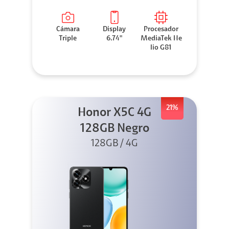
Cámara
Display
Procesador
Triple
6.74"
MediaTek He
lio G81
21%
Honor X5C 4G
128GB Negro
128GB / 4G