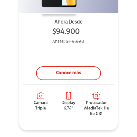
Ahora Desde
$94.900
Antes:
$119.990
Conoce más
Cámara
Display
Procesador
Triple
6.74"
MediaTek He
lio G81