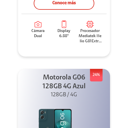
Conoce más
Cámara
Display
Procesador
Dual
6.88"
Mediatek He
lio G81Extre
me
24%
Motorola G06
128GB 4G Azul
128GB / 4G