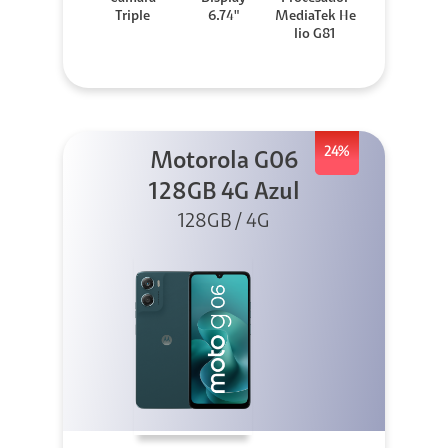
Triple
6.74"
MediaTek He
lio G81
24%
Motorola G06
128GB 4G Azul
128GB / 4G