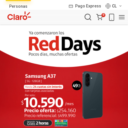
Lista
Pago Express
CL
Personas
de
Carro
productos
0
de
la
compra