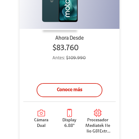
Ahora Desde
$83.760
Antes:
$109.990
Conoce más
Cámara
Display
Procesador
Dual
6.88"
Mediatek He
lio G81Extre
me