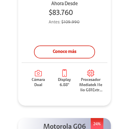
Ahora Desde
$83.760
Antes:
$109.990
Conoce más
Cámara
Display
Procesador
Dual
6.88"
Mediatek He
lio G81Extre
me
24%
Motorola G06