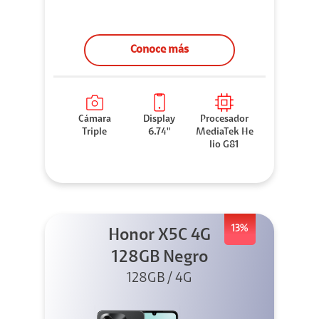
Conoce más
Cámara
Display
Procesador
Triple
6.74"
MediaTek He
lio G81
13%
Honor X5C 4G
128GB Negro
128GB / 4G