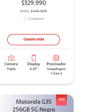
$329.990
Antes:
$499.990
Comparar
Conoce más
Cámara
Display
Procesador
Triple
6.87"
Snapdragon
4 Gen 2
30%
Motorola G35
256GB 5G Negro