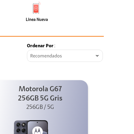
de
Nueva
faceta
(0)
Línea Nueva
Ordenar Por
:
Recomendados
Motorola G67
256GB 5G Gris
256GB / 5G