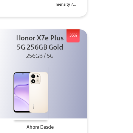
mensity 706
0
35%
Honor X7e Plus
5G 256GB Gold
256GB / 5G
Ahora Desde