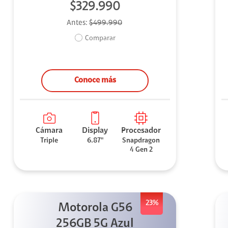
$329.990
Antes:
$499.990
Comparar
Conoce más
Cámara
Display
Procesador
Triple
6.87"
Snapdragon
4 Gen 2
23%
Motorola G56
256GB 5G Azul