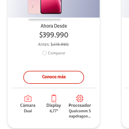
Ahora Desde
$399.990
Antes:
$419.990
Comparar
Conoce más
Cámara
Display
Procesador
Dual
6,77"
Qualcomm S
napdragon 7
Gen 3