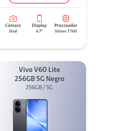
Cámara
Display
Procesador
Dual
6.7"
Unisoc T760
Vivo V60 Lite
256GB 5G Negro
256GB / 5G