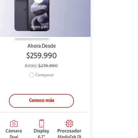
Ahora Desde
$259.990
Antes:
$279.990
Comparar
Conoce más
Cámara
Display
Procesador
Dual
6.7"
MediaTek Di