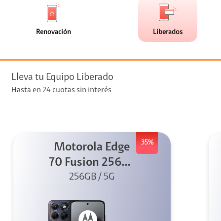
de
de
(0)
(11)
faceta
faceta
visión
Renovación
Liberados
visión + Telefonía
e streaming
Lleva tu Equipo Liberado
Hasta en 24 cuotas sin interés
35%
Motorola Edge
elular
70 Fusion 256GB
256GB / 5G
Azul