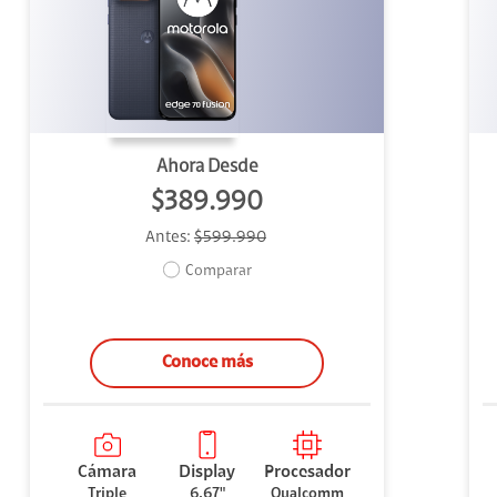
uipo
ento
ium
Ahora Desde
$389.990
Antes:
$599.990
alor Agregado
Comparar
Conoce más
Cámara
Display
Procesador
Triple
6.67"
Qualcomm