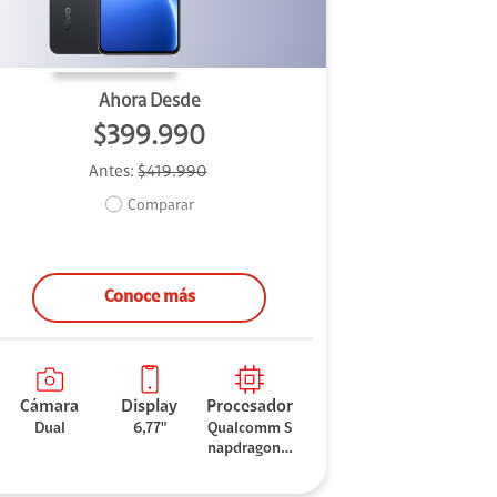
Ahora Desde
$399.990
Antes:
$419.990
Comparar
Conoce más
Cámara
Display
Procesador
Dual
6,77"
Qualcomm S
napdragon 7
Gen 3