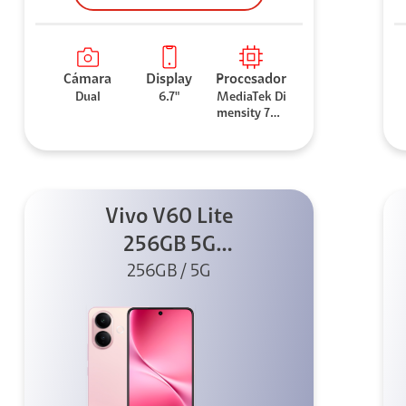
Cámara
Display
Procesador
Dual
6.7"
MediaTek Di
mensity 706
0
Vivo V60 Lite
256GB 5G
256GB / 5G
Rosado