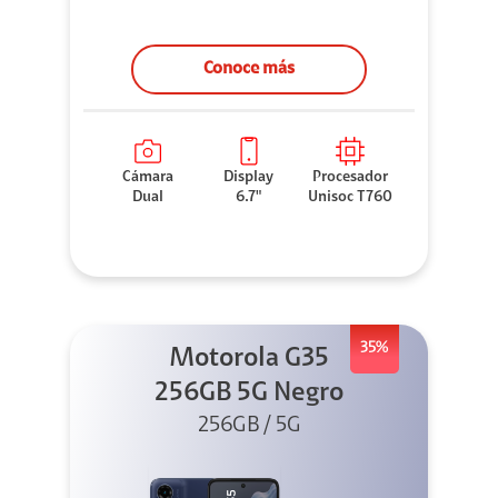
Conoce más
Cámara
Display
Procesador
Dual
6.7"
Unisoc T760
35%
Motorola G35
256GB 5G Negro
256GB / 5G