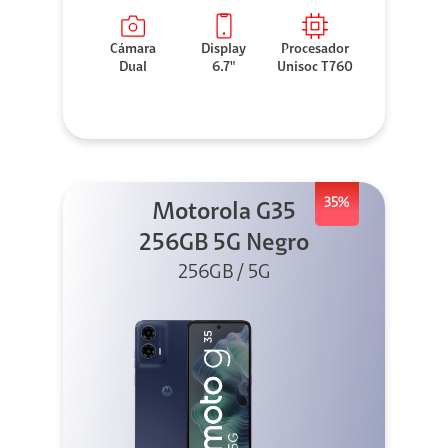
Cámara
Display
Procesador
Dual
6.7"
Unisoc T760
35%
Motorola G35
256GB 5G Negro
256GB / 5G