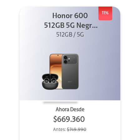
11%
Honor 600
512GB 5G Negro
512GB / 5G
+ Clip 2
Ahora Desde
$669.360
Antes:
$749.990