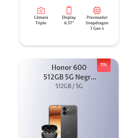
Cámara
Display
Procesador
Triple
6.57''
Snapdragon
7 Gen 4
11%
Honor 600
512GB 5G Negro
512GB / 5G
+ Clip 2