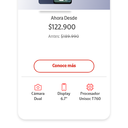
Ahora Desde
$122.900
Antes:
$189.990
Conoce más
Cámara
Display
Procesador
Dual
6.7"
Unisoc T760