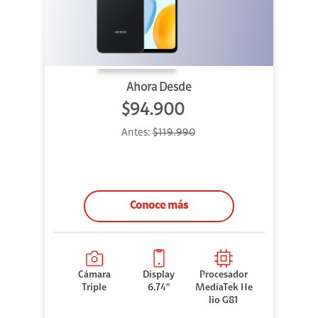
Ahora Desde
$94.900
Antes:
$119.990
Conoce más
Cámara
Display
Procesador
Triple
6.74"
MediaTek He
lio G81