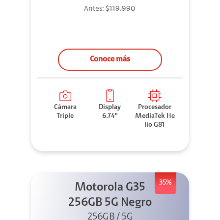
Antes:
$119.990
Conoce más
Cámara
Display
Procesador
Triple
6.74"
MediaTek He
lio G81
35%
Motorola G35
256GB 5G Negro
256GB / 5G