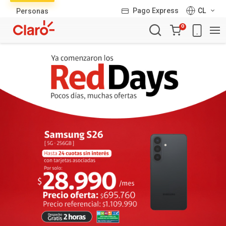
Lista
Pago Express
CL
Personas
de
Carro
productos
0
de
la
compra