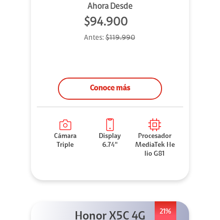
Ahora Desde
$94.900
Antes:
$119.990
Conoce más
Cámara
Display
Procesador
Triple
6.74"
MediaTek He
lio G81
21%
Honor X5C 4G