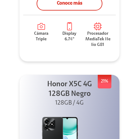
Conoce más
Cámara
Display
Procesador
Triple
6.74"
MediaTek He
lio G81
21%
Honor X5C 4G
128GB Negro
128GB / 4G