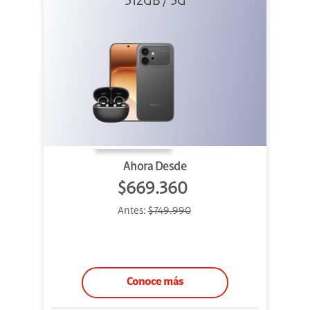
512GB / 5G
+ Clip 2
Ahora Desde
$669.360
Antes:
$749.990
Conoce más