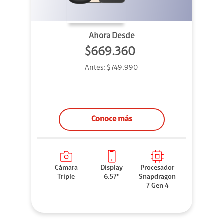
Ahora Desde
$669.360
Antes:
$749.990
Conoce más
Cámara
Display
Procesador
Triple
6.57''
Snapdragon
7 Gen 4