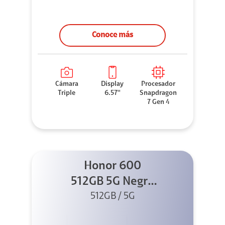
Conoce más
Cámara
Display
Procesador
Triple
6.57''
Snapdragon
7 Gen 4
Honor 600
512GB 5G Negro
512GB / 5G
+ Clip 2