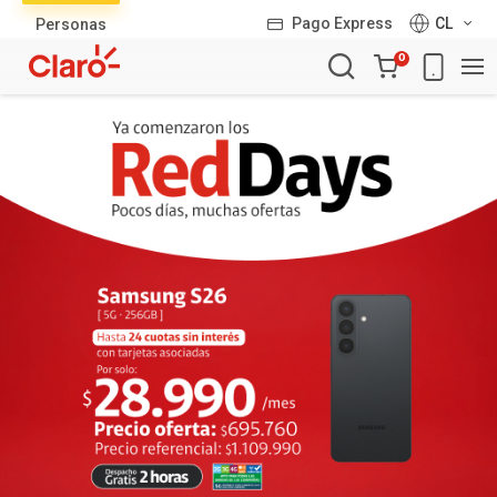
Lista
Pago Express
CL
Personas
de
Carro
productos
0
de
la
compra