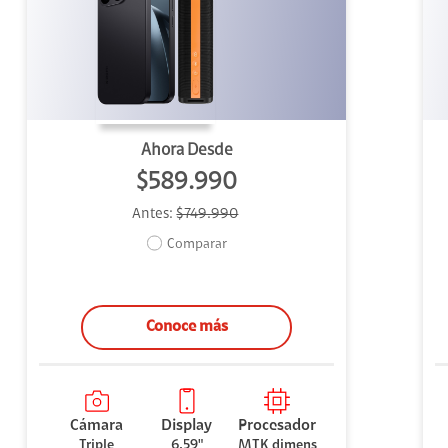
uipo
ento
ium
Ahora Desde
$589.990
Antes:
$749.990
alor Agregado
Comparar
Conoce más
Cámara
Display
Procesador
Triple
6.59"
MTK dimens