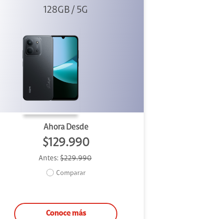
128GB / 5G
Negro
Ahora Desde
$129.990
Antes:
$229.990
Comparar
Conoce más