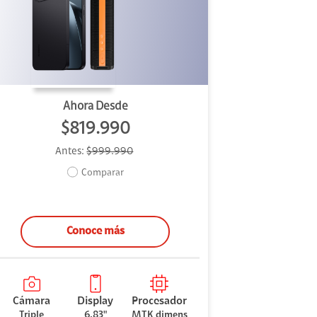
Ahora Desde
$819.990
Antes:
$999.990
Comparar
Conoce más
Cámara
Display
Procesador
Triple
6.83"
MTK dimens