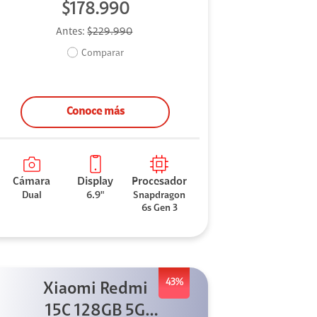
$178.990
Antes:
$229.990
Comparar
Conoce más
Cámara
Display
Procesador
Dual
6.9"
Snapdragon
6s Gen 3
43%
Xiaomi Redmi
15C 128GB 5G