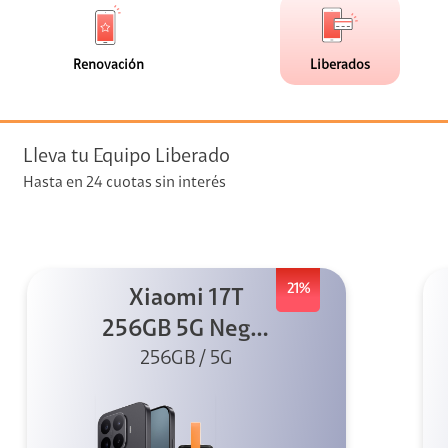
de
de
(0)
(12)
faceta
faceta
visión
Renovación
Liberados
visión + Telefonía
e streaming
Lleva tu Equipo Liberado
Hasta en 24 cuotas sin interés
21%
Xiaomi 17T
elular
256GB 5G Negro
256GB / 5G
+ Sound
Outdoor