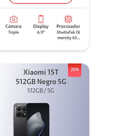
Cámara
Display
Procesador
Triple
6.9"
MediaTek Di
mersity 630
0
20%
Xiaomi 15T
512GB Negro 5G
512GB / 5G