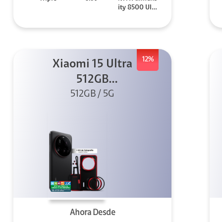
ity 8500 Ultr
a
12%
Xiaomi 15 Ultra
512GB
Photography Kit
512GB / 5G
5G Negro
Ahora Desde