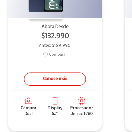
Ahora Desde
$132.990
Antes:
$189.990
Comparar
Conoce más
Cámara
Display
Procesador
Dual
6.7"
Unisoc T760