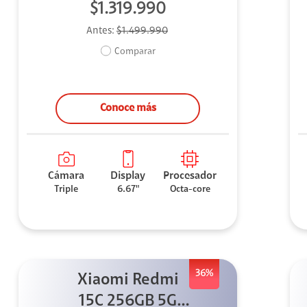
$1.319.990
Antes:
$1.499.990
Comparar
Conoce más
Cámara
Display
Procesador
Triple
6.67"
Octa-core
36%
Xiaomi Redmi
15C 256GB 5G