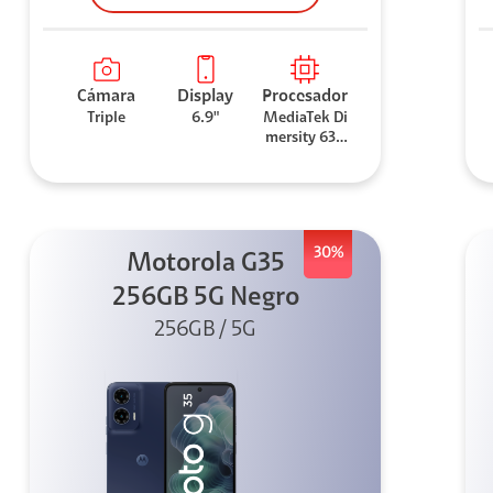
Cámara
Display
Procesador
Triple
6.9"
MediaTek Di
mersity 630
0
30%
Motorola G35
256GB 5G Negro
256GB / 5G