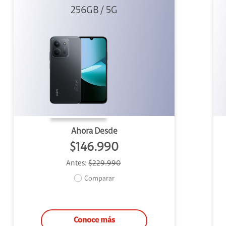
256GB / 5G
Negro
Ahora Desde
$146.990
Antes:
$229.990
Comparar
Conoce más