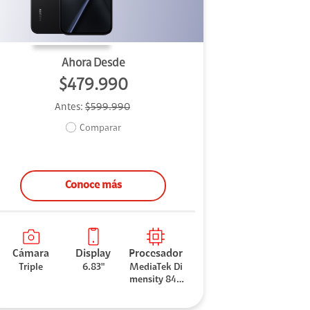
Ahora Desde
$479.990
Antes:
$599.990
Comparar
Conoce más
Cámara
Display
Procesador
Triple
6.83"
MediaTek Di
mensity 840
0-Ultra