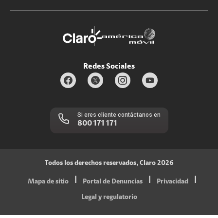
Promociones
Trabaja con nosotros
Durabilidad de bienes
Servicios móviles y hogar: 800-171-800
Estado de Servicios
Redes Sociales
Si eres cliente contáctanos en
800 171 171
Todos los derechos reservados, Claro 2026
|
|
|
Mapa de sitio
Portal de Denuncias
Privacidad
Legal y regulatorio