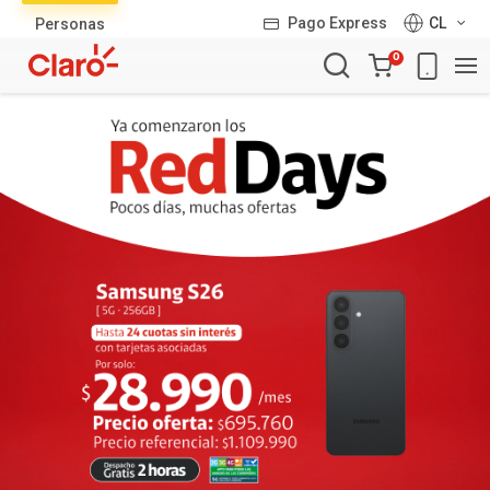
Lista
Pago Express
CL
Personas
de
Carro
productos
0
de
la
compra