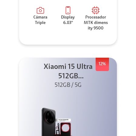
Cámara
Display
Procesador
Triple
6.83"
MTK dimens
ity 9500
12%
Xiaomi 15 Ultra
512GB
Photography Kit
512GB / 5G
5G Negro