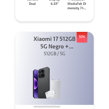
Dual
6.83"
MediaTek Di
mensity 740
0-Ultra
10%
Xiaomi 17 512GB
5G Negro +
PowerBank +
512GB / 5G
Cargador