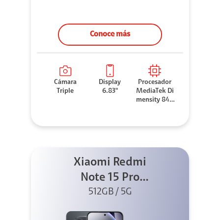
Conoce más
Cámara
Display
Procesador
Triple
6.83"
MediaTek Di
mensity 840
0-Ultra
Xiaomi Redmi
Note 15 Pro
512GB 5G Negro
512GB / 5G