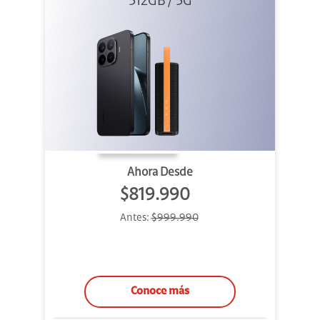
+ Sound
512GB / 5G
Outdoor
Ahora Desde
$819.990
Antes:
$999.990
Conoce más