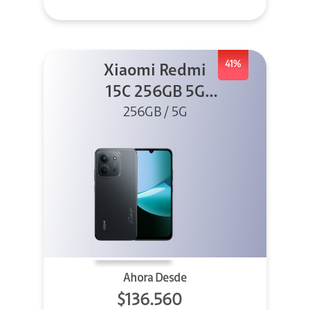
41%
Xiaomi Redmi
15C 256GB 5G
256GB / 5G
Negro
Ahora Desde
$136.560