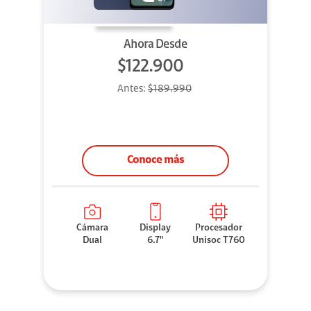
Ahora Desde
$122.900
Antes:
$189.990
Conoce más
Cámara
Display
Procesador
Dual
6.7"
Unisoc T760