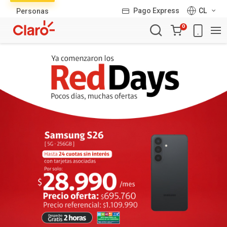
Lista
Pago Express
CL
Personas
de
Carro
productos
0
de
la
compra