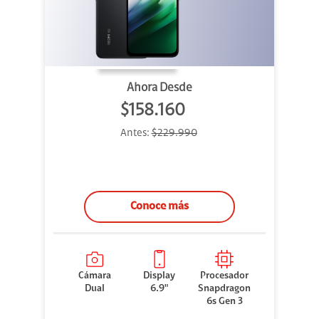
Ahora Desde
$158.160
Antes:
$229.990
Conoce más
Cámara
Display
Procesador
Dual
6.9"
Snapdragon
6s Gen 3