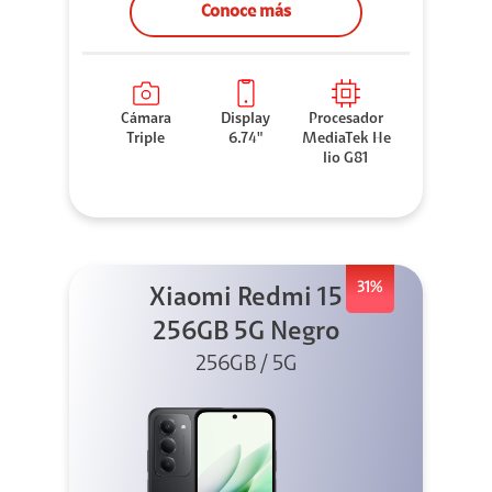
Conoce más
Cámara
Display
Procesador
Triple
6.74"
MediaTek He
lio G81
31%
Xiaomi Redmi 15
256GB 5G Negro
256GB / 5G