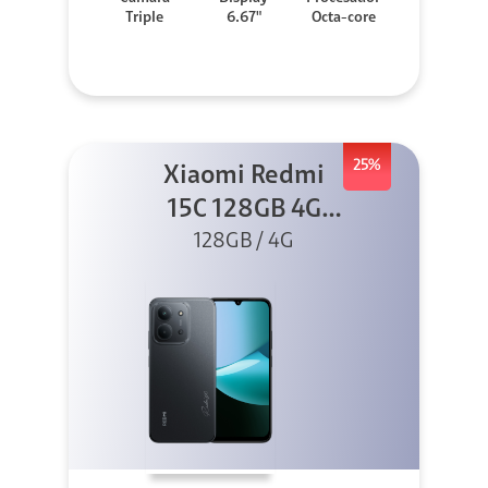
Triple
6.67"
Octa-core
25%
Xiaomi Redmi
15C 128GB 4G
128GB / 4G
Negro