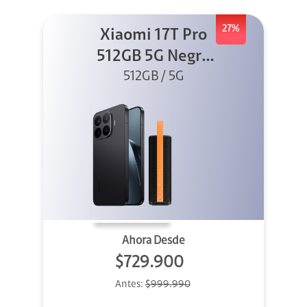
27%
Xiaomi 17T Pro
512GB 5G Negro
+ Sound
512GB / 5G
Outdoor
Ahora Desde
$729.900
Antes:
$999.990