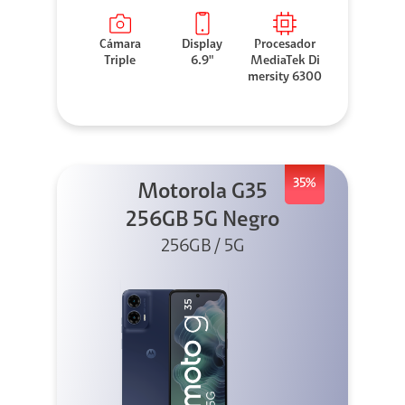
Cámara
Display
Procesador
Triple
6.9"
MediaTek Di
mersity 6300
35%
Motorola G35
256GB 5G Negro
256GB / 5G