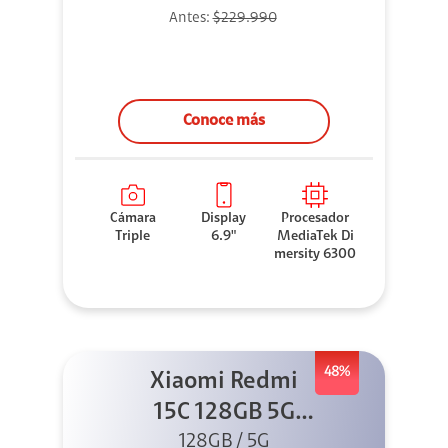
Antes:
$229.990
Conoce más
Cámara
Display
Procesador
Triple
6.9"
MediaTek Di
mersity 6300
48%
Xiaomi Redmi
15C 128GB 5G
128GB / 5G
Negro