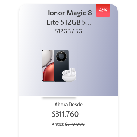
43%
Honor Magic 8
Lite 512GB 5G
Negro + X8I
512GB / 5G
Ahora Desde
$311.760
Antes:
$549.990