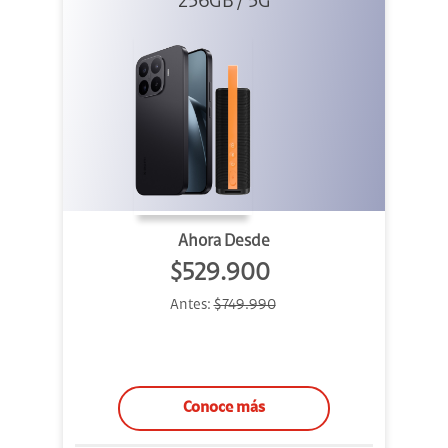
256GB / 5G
+ Sound
Outdoor
Ahora Desde
$529.900
Antes:
$749.990
Conoce más