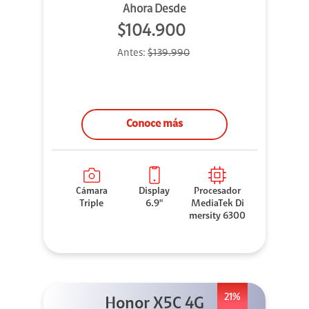
Ahora Desde
$104.900
Antes:
$139.990
Conoce más
Cámara
Display
Procesador
Triple
6.9"
MediaTek Di
mersity 6300
21%
Honor X5C 4G