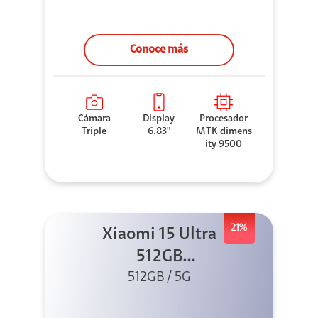
Conoce más
Cámara
Display
Procesador
Triple
6.83"
MTK dimens
ity 9500
21%
Xiaomi 15 Ultra
512GB
Photography Kit
512GB / 5G
5G Negro