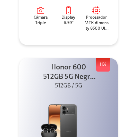
Cámara
Display
Procesador
Triple
6.59"
MTK dimens
ity 8500 Ultr
a
11%
Honor 600
512GB 5G Negro
512GB / 5G
+ Clip 2