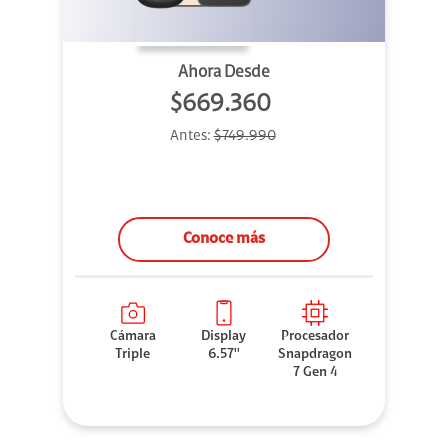
Ahora Desde
$669.360
Antes:
$749.990
Conoce más
Cámara
Display
Procesador
Triple
6.57''
Snapdragon
7 Gen 4