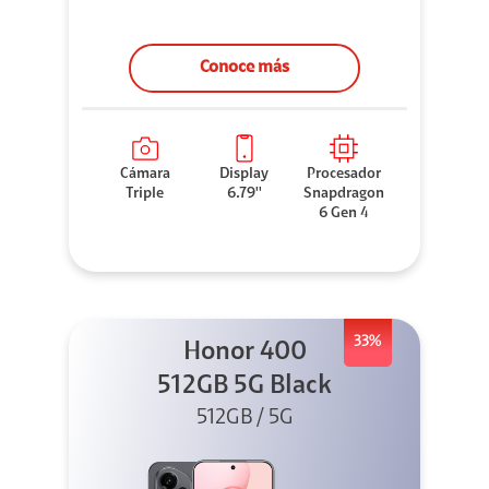
Conoce más
Cámara
Display
Procesador
Triple
6.79''
Snapdragon
6 Gen 4
33%
Honor 400
512GB 5G Black
512GB / 5G