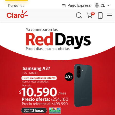
Lista
Pago Express
CL
Personas
de
Carro
productos
0
de
la
compra