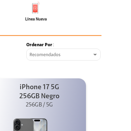
de
Nueva
faceta
(3)
Línea Nueva
Ordenar Por
:
Recomendados
iPhone 17 5G
256GB Negro
256GB / 5G