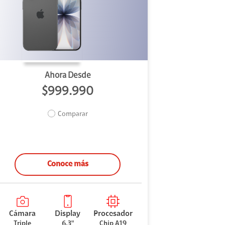
Ahora Desde
$999.990
Comparar
Conoce más
Cámara
Display
Procesador
Triple
6.3"
Chip A19