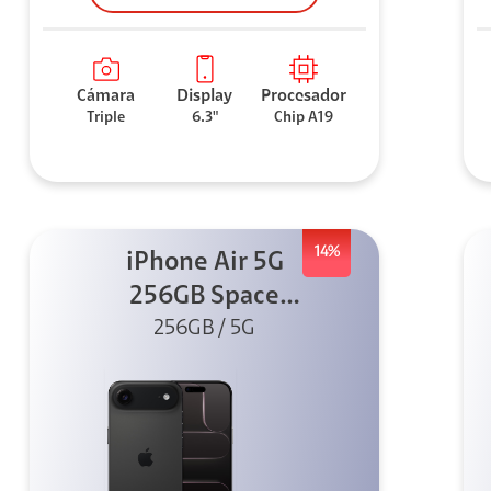
Cámara
Display
Procesador
Triple
6.3"
Chip A19
14%
iPhone Air 5G
256GB Space
Black (Sólo
256GB / 5G
eSIM)