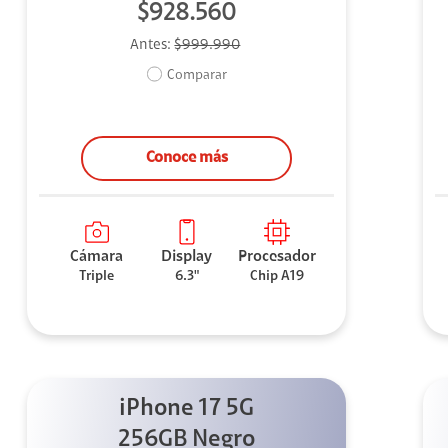
$928.560
Antes:
$999.990
Comparar
Conoce más
Cámara
Display
Procesador
Triple
6.3"
Chip A19
iPhone 17 5G
256GB Negro