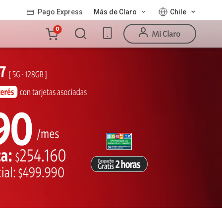
Pago Express
Más de Claro
Chile
Carro
0
Mi Claro
de
la
compra
Valor
Línea