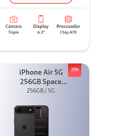
Cámara
Display
Procesador
Triple
6.3"
Chip A19
23%
iPhone Air 5G
256GB Space
Black (Sólo
256GB / 5G
eSIM)