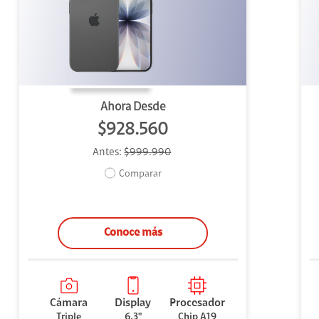
uipo
ento
ium
Ahora Desde
$928.560
Antes:
$999.990
alor Agregado
Comparar
Conoce más
Cámara
Display
Procesador
Triple
6.3"
Chip A19