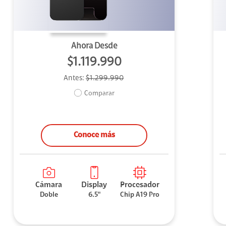
Ahora Desde
$1.119.990
Antes:
$1.299.990
Comparar
Conoce más
Cámara
Display
Procesador
Doble
6.5"
Chip A19 Pro