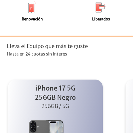
de
de
(8)
(4)
faceta
faceta
visión
Renovación
Liberados
visión + Telefonía
e streaming
Lleva el Equipo que más te guste
Hasta en 24 cuotas sin interés
iPhone 17 5G
elular
256GB Negro
256GB / 5G