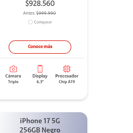
$928.560
Antes:
$999.990
Comparar
Conoce más
Cámara
Display
Procesador
Triple
6.3"
Chip A19
iPhone 17 5G
256GB Negro