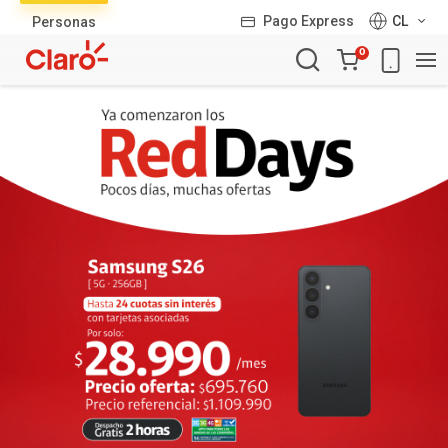
Lista
Pago Express
CL
Personas
de
Carro
productos
0
de
la
compra