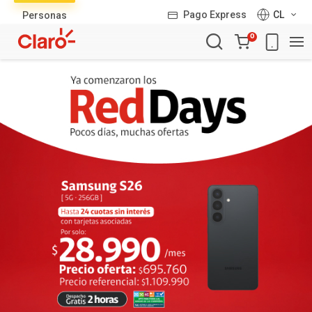
Lista
Pago Express
CL
Personas
de
Carro
productos
0
de
la
compra