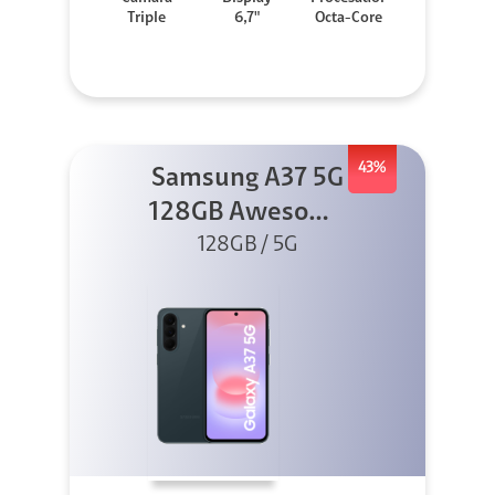
Triple
6,7"
Octa-Core
43%
Samsung A37 5G
128GB Awesome
Graygreen
128GB / 5G