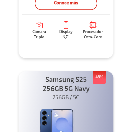
Conoce más
Cámara
Display
Procesador
Triple
6,7"
Octa-Core
48%
Samsung S25
256GB 5G Navy
256GB / 5G