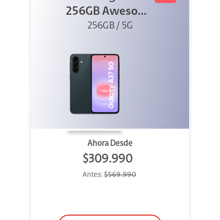
256GB Awesome
Graygreen
256GB / 5G
Ahora Desde
$309.990
Antes:
$569.990