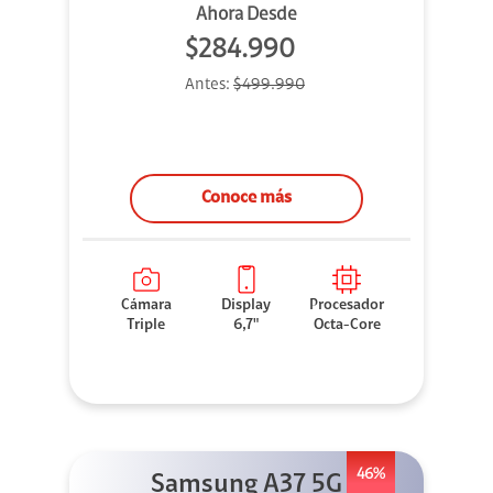
Ahora Desde
$284.990
Antes:
$499.990
Conoce más
Cámara
Display
Procesador
Triple
6,7"
Octa-Core
46%
Samsung A37 5G