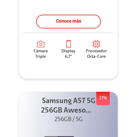
Conoce más
Cámara
Display
Procesador
Triple
6,7"
Octa-Core
27%
Samsung A57 5G
256GB Awesome
256GB / 5G
Gray