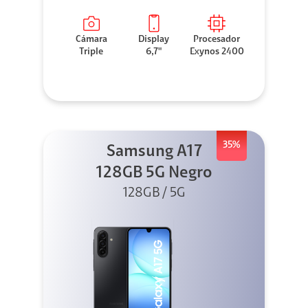
Cámara
Display
Procesador
Triple
6,7"
Exynos 2400
35%
Samsung A17
128GB 5G Negro
128GB / 5G