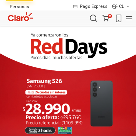
Lista
Pago Express
CL
Personas
de
Carro
productos
0
de
la
compra