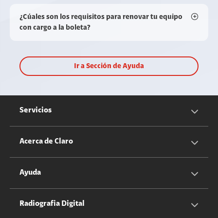
¿Cúales son los requisitos para renovar tu equipo
con cargo a la boleta?
Ir a Sección de Ayuda
Servicios
Servicios Móviles
Acerca de Claro
Servicios Hogar
Información Corporativa
Ayuda
Equipos
Sostenibilidad
Cotizador servicios móviles
Radiografia Digital