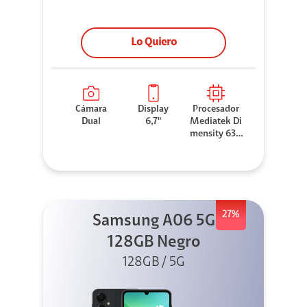
Lo Quiero
Cámara
Display
Procesador
Dual
6,7"
Mediatek Di
mensity 630
0
27%
Samsung A06 5G
128GB Negro
128GB / 5G