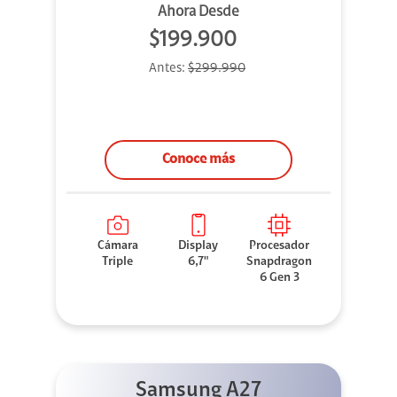
Ahora Desde
$199.900
Antes:
$299.990
Conoce más
Cámara
Display
Procesador
Triple
6,7"
Snapdragon
6 Gen 3
Samsung A27