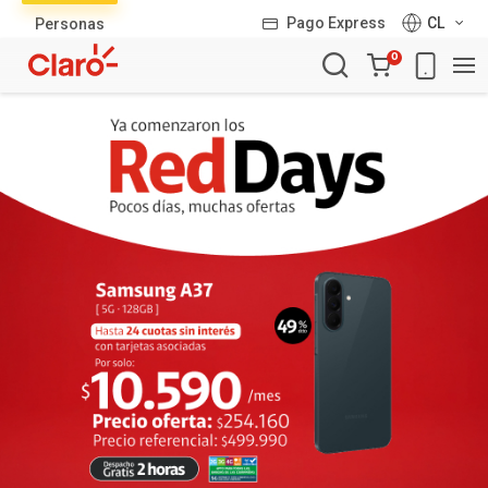
Lista
Pago Express
CL
Personas
de
Carro
productos
0
de
la
compra