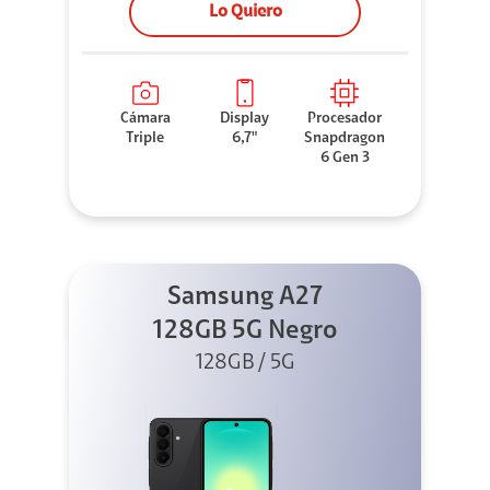
Lo Quiero
Cámara
Display
Procesador
Triple
6,7"
Snapdragon
6 Gen 3
Samsung A27
128GB 5G Negro
128GB / 5G