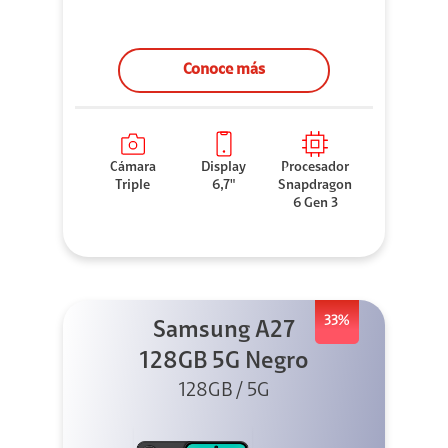
Conoce más
Cámara
Display
Procesador
Triple
6,7"
Snapdragon
6 Gen 3
33%
Samsung A27
128GB 5G Negro
128GB / 5G