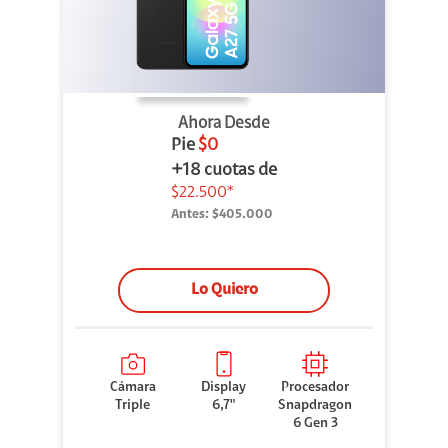
Ahora Desde
Pie
$0
+18 cuotas de
$22.500*
Antes:
$405.000
Lo Quiero
Cámara
Display
Procesador
Triple
6,7"
Snapdragon
6 Gen 3