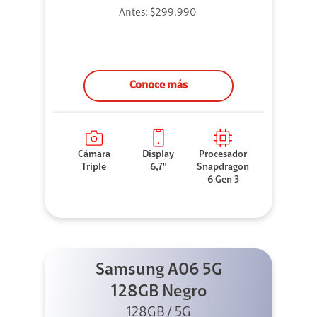
Antes:
$299.990
Conoce más
Cámara
Display
Procesador
Triple
6,7"
Snapdragon
6 Gen 3
Samsung A06 5G
128GB Negro
128GB / 5G