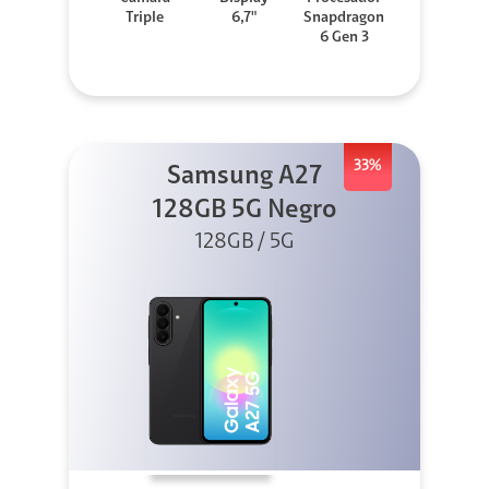
Triple
6,7"
Snapdragon
6 Gen 3
33%
Samsung A27
128GB 5G Negro
128GB / 5G