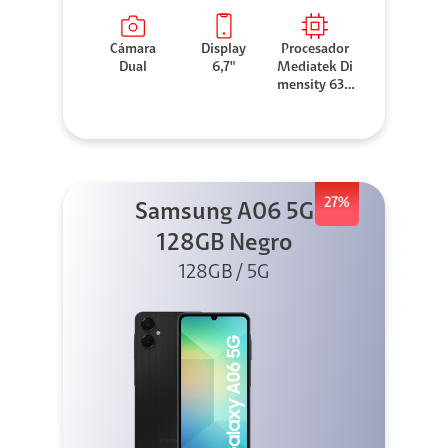
Cámara
Display
Procesador
Dual
6,7"
Mediatek Di
mensity 630
0
27%
Samsung A06 5G
128GB Negro
128GB / 5G