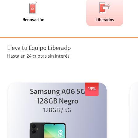
de
de
(0)
(11)
faceta
faceta
visión
Renovación
Liberados
visión + Telefonía
e streaming
Lleva tu Equipo Liberado
Hasta en 24 cuotas sin interés
19%
Samsung A06 5G
elular
128GB Negro
128GB / 5G