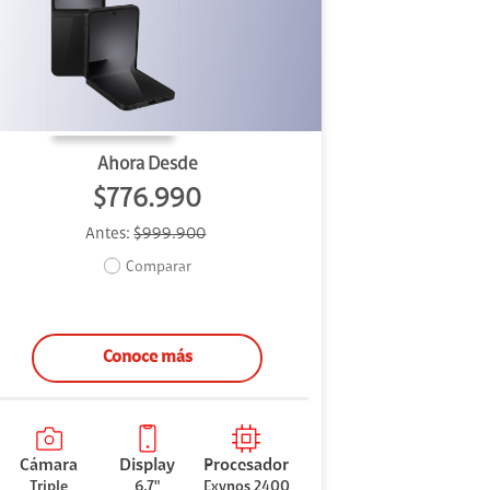
Ahora Desde
$776.990
Antes:
$999.900
Comparar
Conoce más
Cámara
Display
Procesador
Triple
6,7"
Exynos 2400