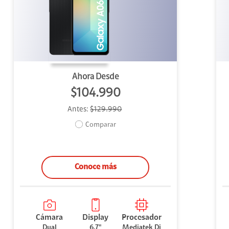
uipo
ento
ium
Ahora Desde
$104.990
Antes:
$129.990
alor Agregado
Comparar
Conoce más
Cámara
Display
Procesador
Dual
6,7"
Mediatek Di