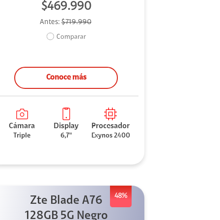
$469.990
Antes:
$719.990
Comparar
Conoce más
Cámara
Display
Procesador
Triple
6,7"
Exynos 2400
48%
Zte Blade A76
128GB 5G Negro