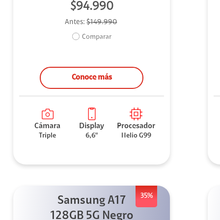
$94.990
Antes:
$149.990
Comparar
Conoce más
Cámara
Display
Procesador
Triple
6,6"
Helio G99
35%
Samsung A17
128GB 5G Negro