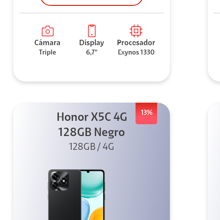
Cámara
Display
Procesador
Triple
6,7"
Exynos 1330
13%
Honor X5C 4G
128GB Negro
128GB / 4G