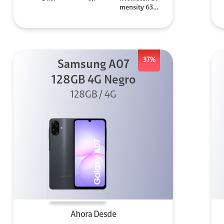
mensity 630
0
37%
Samsung A07
128GB 4G Negro
128GB / 4G
Ahora Desde