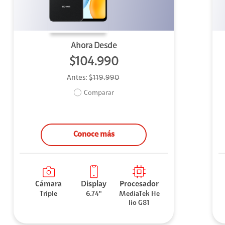
Ahora Desde
$104.990
Antes:
$119.990
Comparar
Conoce más
Cámara
Display
Procesador
Triple
6.74"
MediaTek He
lio G81