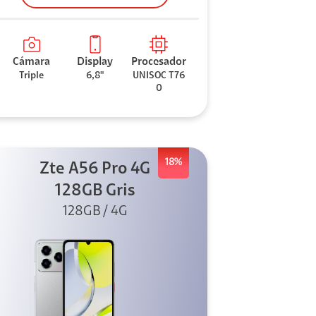
Cámara
Display
Procesador
Triple
6,8"
UNISOC T76
0
18%
Zte A56 Pro 4G
128GB Gris
128GB / 4G