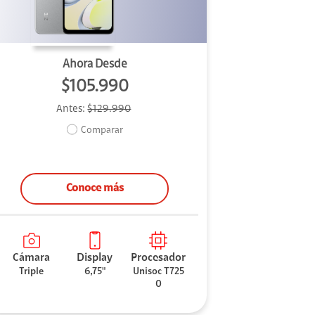
Ahora Desde
$105.990
Antes:
$129.990
Comparar
Conoce más
Cámara
Display
Procesador
Triple
6,75"
Unisoc T725
0