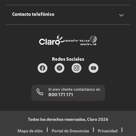
Claro Up
Propietario terreno antenas
No molestar
Iniciar sesión
Contacto telefónico
Promociones
Trabaja con nosotros
Durabilidad de bienes
Servicios móviles y hogar: 800-171-800
Estado de Servicios
Redes Sociales
Si eres cliente contáctanos en
800 171 171
Todos los derechos reservados, Claro 2026
|
|
|
Mapa de sitio
Portal de Denuncias
Privacidad