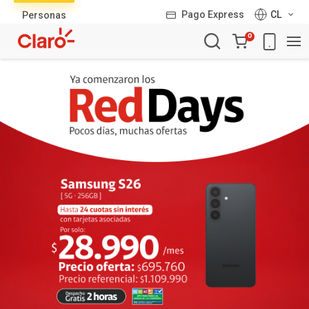
Lista
Pago Express
CL
Personas
de
Carro
productos
0
de
la
compra