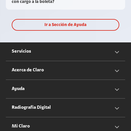
con cargo a la boleta?
Ir a Sección de Ayuda
Servicios
Servicios Móviles
Acerca de Claro
Servicios Hogar
Información Corporativa
Ayuda
Equipos
Sostenibilidad
Cotizador servicios móviles
Radiografia Digital
Claro club
Quiero Ser Distribuidor
Cotizador servicios hogar
Mi Claro