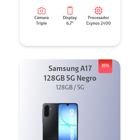
Cámara
Display
Procesador
Triple
6,7"
Exynos 2400
35%
Samsung A17
128GB 5G Negro
128GB / 5G