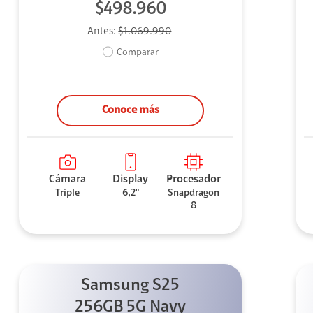
$498.960
Antes:
$1.069.990
Comparar
Conoce más
Cámara
Display
Procesador
Triple
6,2"
Snapdragon
8
Samsung S25
256GB 5G Navy