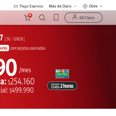
Pago Express
Más de Claro
Chile
Carro
0
Mi Claro
de
la
compra
Valor
Línea