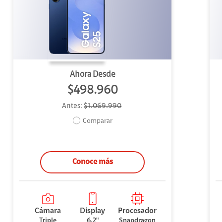
uipo
ento
ium
Ahora Desde
$498.960
Antes:
$1.069.990
alor Agregado
Comparar
Conoce más
Cámara
Display
Procesador
Triple
6,2"
Snapdragon