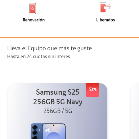
de
de
(2)
(1)
faceta
faceta
visión
Renovación
Liberados
visión + Telefonía
e streaming
Lleva el Equipo que más te guste
Hasta en 24 cuotas sin interés
53%
Samsung S25
elular
256GB 5G Navy
256GB / 5G