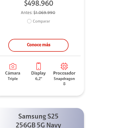
$498.960
Antes:
$1.069.990
Comparar
Conoce más
Cámara
Display
Procesador
Triple
6,2"
Snapdragon
8
Samsung S25
256GB 5G Navy