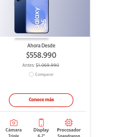
Ahora Desde
$558.990
Antes:
$1.069.990
Comparar
Conoce más
Cámara
Display
Procesador
Triple
6,2"
Snapdragon