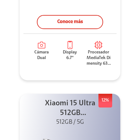
Conoce más
Cámara
Display
Procesador
Dual
6.7"
MediaTek Di
mensity 630
0
12%
Xiaomi 15 Ultra
512GB
Photography Kit
512GB / 5G
5G Silver