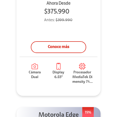
Ahora Desde
$375.990
Antes:
$399.990
Conoce más
Cámara
Display
Procesador
Dual
6.83"
MediaTek Di
mensity 740
0-Ultra
19%
Motorola Edge