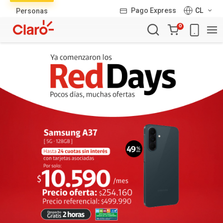
Lista
Pago Express
CL
Personas
de
Carro
productos
0
de
la
compra