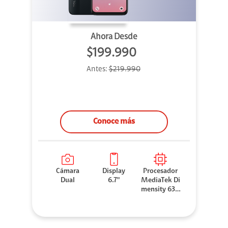
Ahora Desde
$199.990
Antes:
$219.990
Conoce más
Cámara
Display
Procesador
Dual
6.7"
MediaTek Di
mensity 630
0