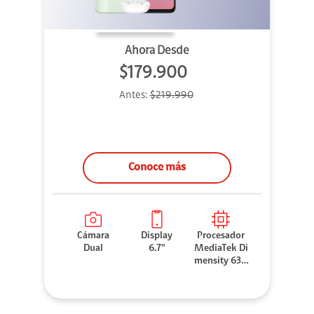
Ahora Desde
$179.900
Antes:
$219.990
Conoce más
Cámara
Display
Procesador
Dual
6.7"
MediaTek Di
mensity 630
0