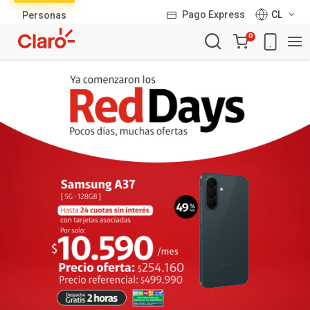
Lista
Pago Express
CL
Personas
de
Carro
productos
0
de
la
compra