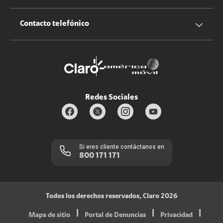
Claro Up
Propietario terreno antenas
No molestar
Iniciar sesión
Contacto telefónico
Promociones
Trabaja con nosotros
Durabilidad de bienes
Servicios móviles y hogar: 800-171-800
Estado de Servicios
Redes Sociales
Si eres cliente contáctanos en
800 171 171
Todos los derechos reservados, Claro 2026
|
|
|
Mapa de sitio
Portal de Denuncias
Privacidad