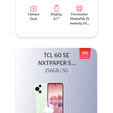
Cámara
Display
Procesador
Dual
6.7"
MediaTek Di
mensity 630
0
18%
TCL 60 SE
NXTPAPER 5G
256GB Verde +
256GB / 5G
Buds