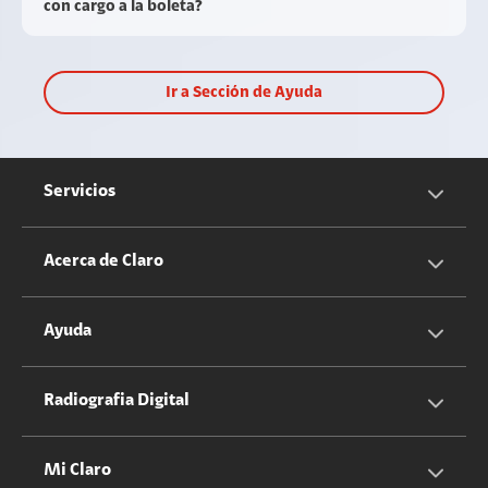
con cargo a la boleta?
Ir a Sección de Ayuda
Servicios
Servicios Móviles
Acerca de Claro
Servicios Hogar
Información Corporativa
Ayuda
Equipos
Sostenibilidad
Cotizador servicios móviles
Radiografia Digital
Claro club
Quiero Ser Distribuidor
Cotizador servicios hogar
Mi Claro