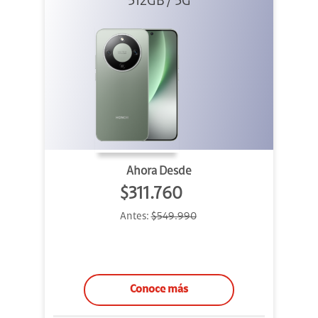
512GB / 5G
Verde
Ahora Desde
$311.760
Antes:
$549.990
Conoce más