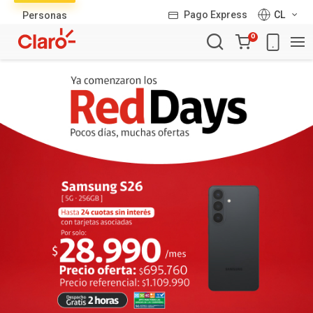
Lista
Pago Express
CL
Personas
de
Carro
productos
0
de
la
compra