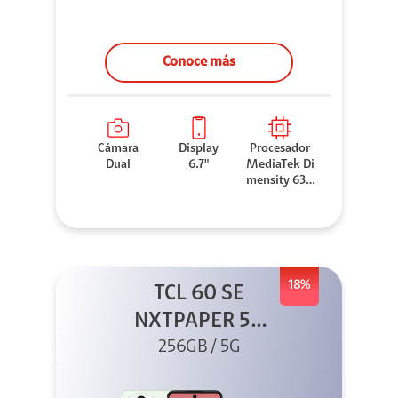
Conoce más
Cámara
Display
Procesador
Dual
6.7"
MediaTek Di
mensity 630
0
18%
TCL 60 SE
NXTPAPER 5G
256GB Verde +
256GB / 5G
Buds