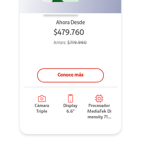
Ahora Desde
$479.760
Antes:
$719.990
Conoce más
Cámara
Display
Procesador
Triple
6.6''
MediaTek Di
mensity 710
0 Elite