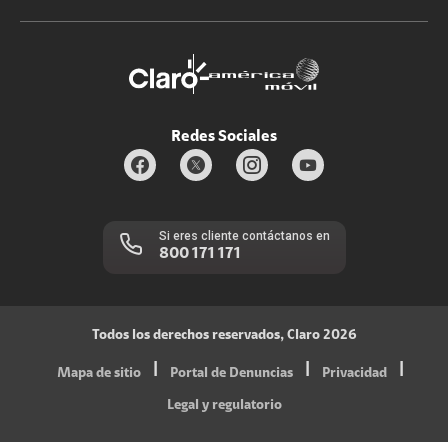
Promociones
Trabaja con nosotros
Durabilidad de bienes
Servicios móviles y hogar: 800-171-800
Estado de Servicios
Redes Sociales
Si eres cliente contáctanos en
800 171 171
Todos los derechos reservados, Claro 2026
|
|
|
Mapa de sitio
Portal de Denuncias
Privacidad
Legal y regulatorio