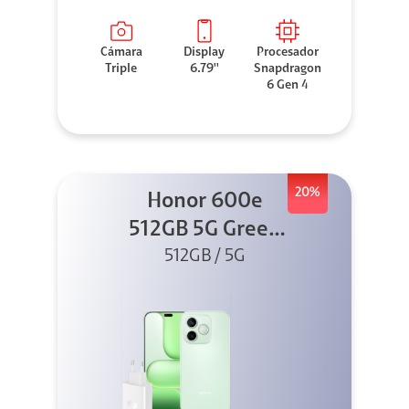
Cámara
Display
Procesador
Triple
6.79''
Snapdragon
6 Gen 4
20%
Honor 600e
512GB 5G Green
512GB / 5G
+ 45W