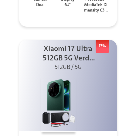
Dual
6.7"
MediaTek Di
mensity 630
0
13%
Xiaomi 17 Ultra
512GB 5G Verde
+ Kit Foto +
512GB / 5G
Cargador