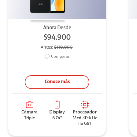
Ahora Desde
$94.900
Antes:
$119.990
Comparar
Conoce más
Cámara
Display
Procesador
Triple
6.74"
MediaTek He
lio G81