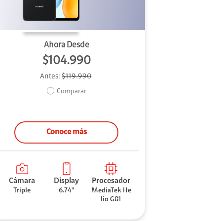
Ahora Desde
$104.990
Antes:
$119.990
Comparar
Conoce más
Cámara
Display
Procesador
Triple
6.74"
MediaTek He
lio G81