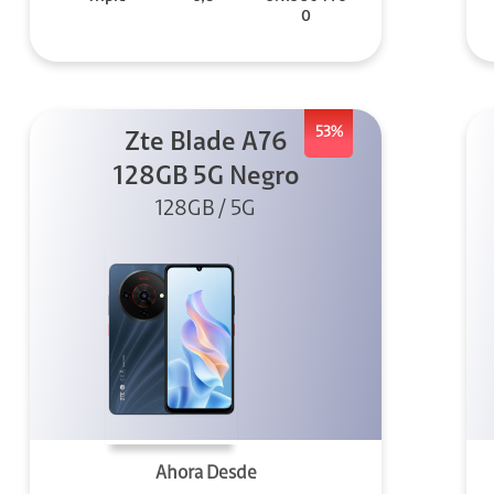
0
53%
Zte Blade A76
128GB 5G Negro
128GB / 5G
Ahora Desde