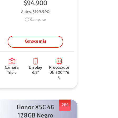
$94.900
Antes:
$199.990
Comparar
Conoce más
Cámara
Display
Procesador
Triple
6,8"
UNISOC T76
0
21%
Honor X5C 4G
128GB Negro