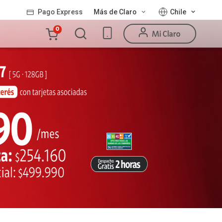
Pago Express
Más de Claro
Chile
Carro
0
Mi Claro
de
la
compra
Valor
Línea