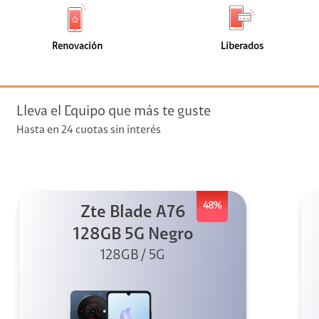
de
de
(2)
(2)
faceta
faceta
visión
Renovación
Liberados
visión + Telefonía
e streaming
Lleva el Equipo que más te guste
Hasta en 24 cuotas sin interés
48%
Zte Blade A76
elular
128GB 5G Negro
128GB / 5G