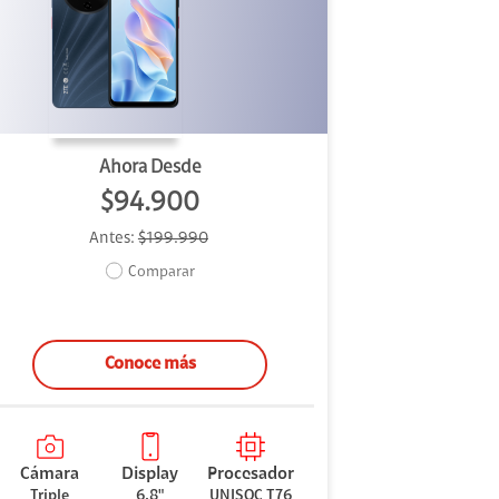
Ahora Desde
$94.900
Antes:
$199.990
Comparar
Conoce más
Cámara
Display
Procesador
Triple
6,8"
UNISOC T76