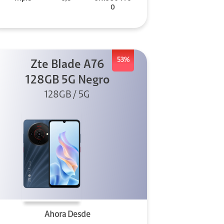
0
53%
Zte Blade A76
128GB 5G Negro
128GB / 5G
Ahora Desde