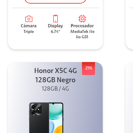
Cámara
Display
Procesador
Triple
6.74"
MediaTek He
lio G81
21%
Honor X5C 4G
128GB Negro
128GB / 4G