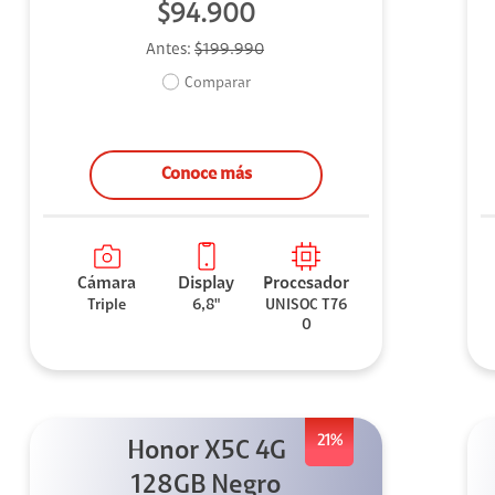
$94.900
Antes:
$199.990
Comparar
Conoce más
Cámara
Display
Procesador
Triple
6,8"
UNISOC T76
0
21%
Honor X5C 4G
128GB Negro