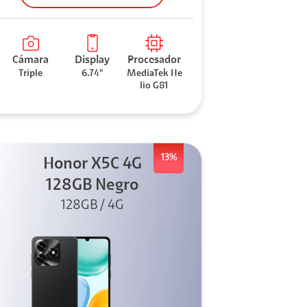
Cámara
Display
Procesador
Triple
6.74"
MediaTek He
lio G81
13%
Honor X5C 4G
128GB Negro
128GB / 4G