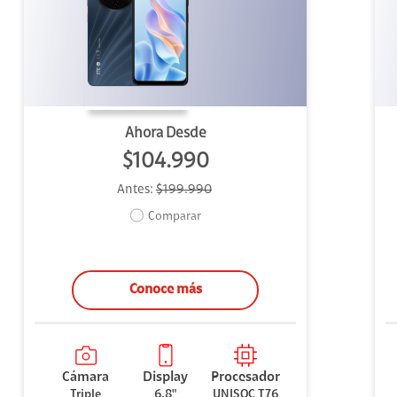
uipo
ento
ium
Ahora Desde
$104.990
Antes:
$199.990
alor Agregado
Comparar
Conoce más
Cámara
Display
Procesador
Triple
6,8"
UNISOC T76