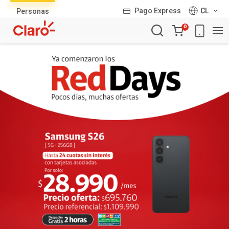
Lista
Pago Express
CL
Personas
de
Carro
productos
0
de
la
compra