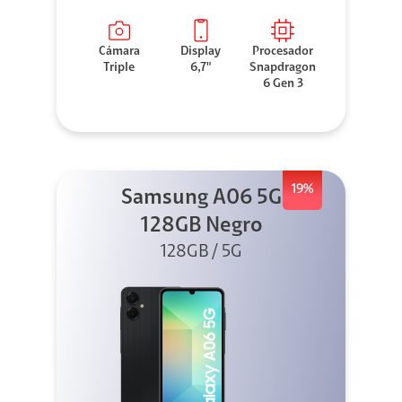
Cámara
Display
Procesador
Triple
6,7"
Snapdragon
6 Gen 3
19%
Samsung A06 5G
128GB Negro
128GB / 5G