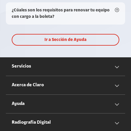
¿Cúales son los requisitos para renovar tu equipo
con cargo a la boleta?
Ir a Sección de Ayuda
Servicios
Servicios Móviles
Acerca de Claro
Servicios Hogar
Información Corporativa
Ayuda
Equipos
Sostenibilidad
Cotizador servicios móviles
Radiografia Digital