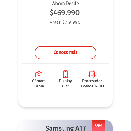
Ahora Desde
$469.990
Antes:
$719.990
Conoce más
Cámara
Display
Procesador
Triple
6,7"
Exynos 2400
35%
Samsung A17