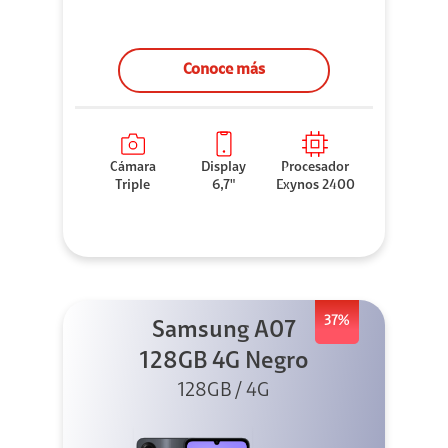
Conoce más
Cámara
Display
Procesador
Triple
6,7"
Exynos 2400
37%
Samsung A07
128GB 4G Negro
128GB / 4G