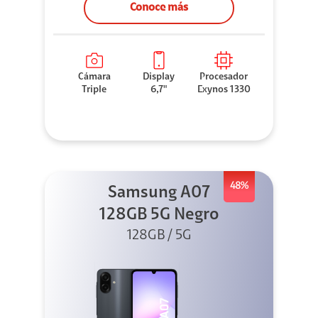
Conoce más
Cámara
Display
Procesador
Triple
6,7"
Exynos 1330
48%
Samsung A07
128GB 5G Negro
128GB / 5G