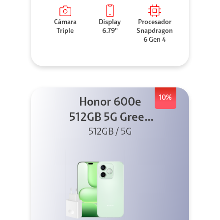
Cámara
Display
Procesador
Triple
6.79''
Snapdragon
6 Gen 4
10%
Honor 600e
512GB 5G Green
512GB / 5G
+ 45W