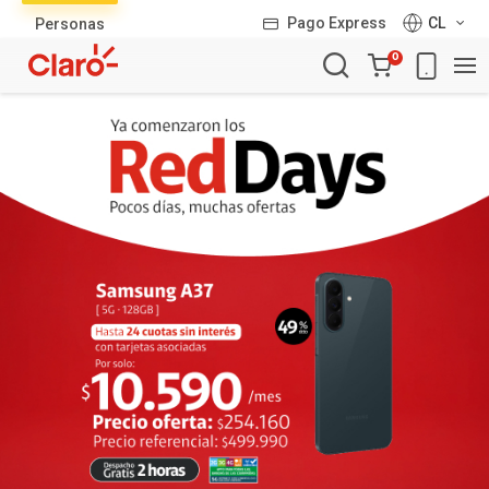
Lista
Pago Express
CL
Personas
de
Carro
productos
0
de
la
compra