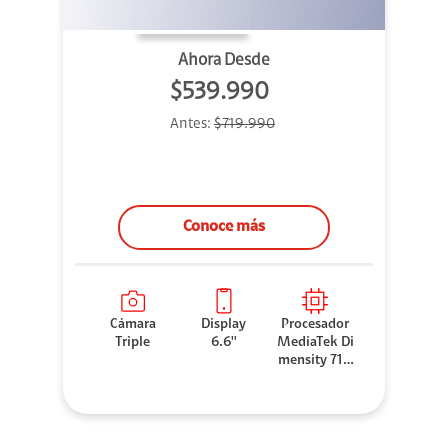
Ahora Desde
$539.990
Antes:
$719.990
Conoce más
Cámara
Display
Procesador
Triple
6.6''
MediaTek Di
mensity 710
0 Elite