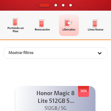
Portando un
Renovación
Liberados
Línea Nueva
Plan
Mostrar filtros
36%
Honor Magic 8
Lite 512GB 5G
512GB / 5G
Verde