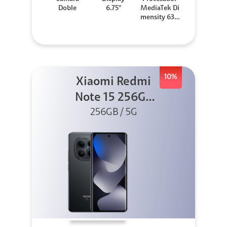
Doble
6.75"
MediaTek Di
mensity 630
0
10%
Xiaomi Redmi
Note 15 256GB
5G Negro
256GB / 5G