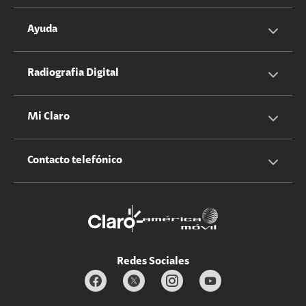
Servicios Hogar
Información Corporativa
Ayuda
Equipos
Sostenibilidad
Cotizador servicios móviles
Radiografia Digital
Claro club
Quiero Ser Distribuidor
Cotizador servicios hogar
Mi Claro
Claro Up
Propietario terreno antenas
No molestar
Iniciar sesión
Contacto telefónico
Promociones
Trabaja con nosotros
Durabilidad de bienes
Servicios móviles y hogar: 800-171-800
Estado de Servicios
Redes Sociales