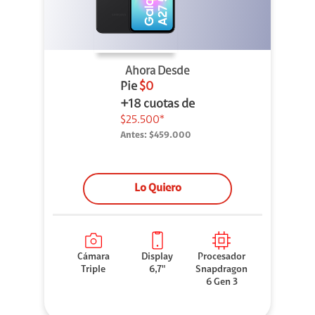
Ahora Desde
Pie
$0
+18 cuotas de
$25.500*
Antes:
$459.000
Lo Quiero
Cámara
Display
Procesador
Triple
6,7"
Snapdragon
6 Gen 3