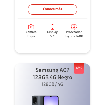
Conoce más
Cámara
Display
Procesador
Triple
6,7"
Exynos 2400
43%
Samsung A07
128GB 4G Negro
128GB / 4G