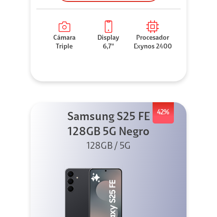
Cámara
Display
Procesador
Triple
6,7"
Exynos 2400
42%
Samsung S25 FE
128GB 5G Negro
128GB / 5G