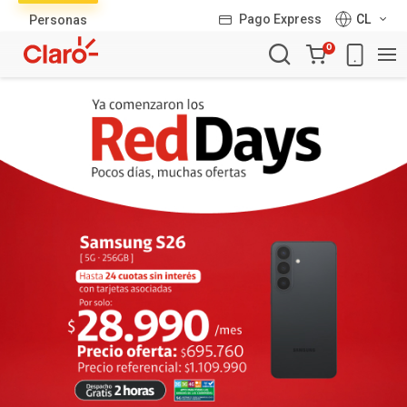
Lista
Pago Express
CL
Personas
de
Carro
productos
0
de
la
compra