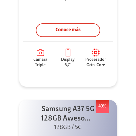
Conoce más
Cámara
Display
Procesador
Triple
6,7"
Octa-Core
49%
Samsung A37 5G
128GB Awesome
Graygreen
128GB / 5G