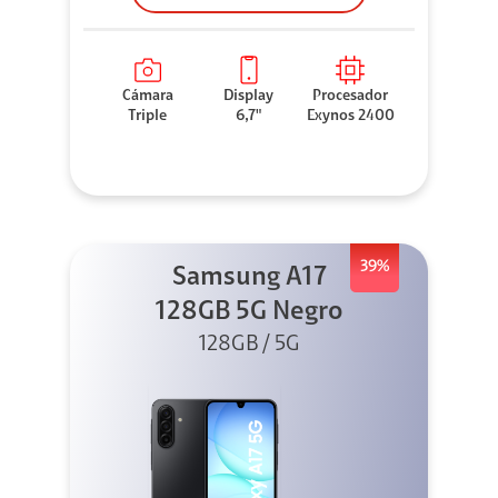
Cámara
Display
Procesador
Triple
6,7"
Exynos 2400
39%
Samsung A17
128GB 5G Negro
128GB / 5G