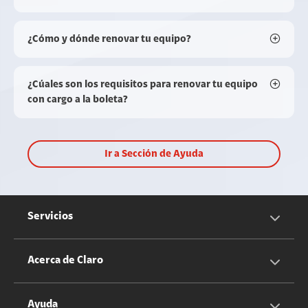
¿Cómo y dónde renovar tu equipo?
¿Cúales son los requisitos para renovar tu equipo
con cargo a la boleta?
Ir a Sección de Ayuda
Servicios
Servicios Móviles
Acerca de Claro
Servicios Hogar
Información Corporativa
Ayuda