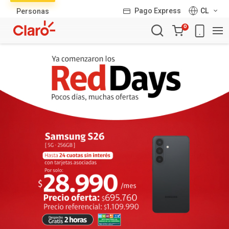
Lista
Pago Express
CL
Personas
de
Carro
productos
0
de
la
compra