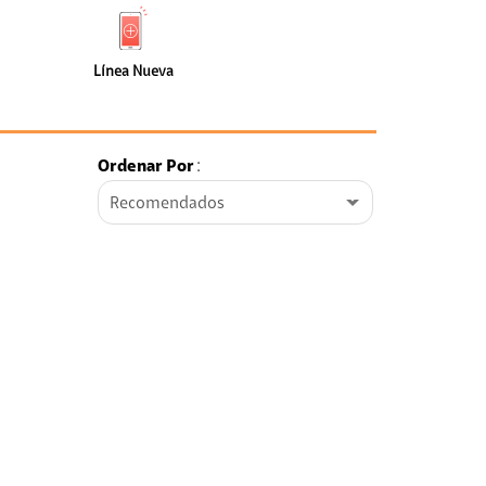
de
Nueva
faceta
(0)
Línea Nueva
Ordenar Por
:
Recomendados