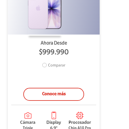
uipo
ento
ium
Ahora Desde
$999.990
Comparar
alor Agregado
Conoce más
Cámara
Display
Procesador
Triple
6.9"
Chip A18 Pro