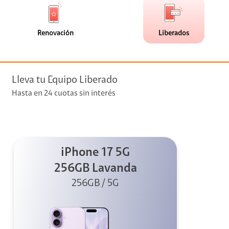
de
de
(0)
(1)
faceta
faceta
visión
Renovación
Liberados
visión + Telefonía
e streaming
Lleva tu Equipo Liberado
Hasta en 24 cuotas sin interés
iPhone 17 5G
elular
256GB Lavanda
256GB / 5G