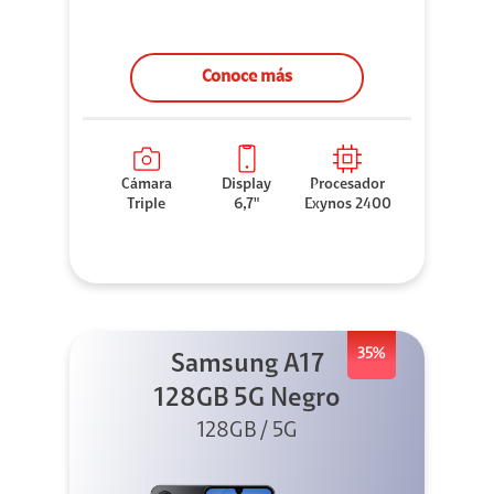
Conoce más
Cámara
Display
Procesador
Triple
6,7"
Exynos 2400
35%
Samsung A17
128GB 5G Negro
128GB / 5G