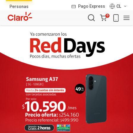
Lista
Pago Express
CL
Personas
de
Carro
productos
0
de
la
compra