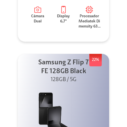
Cámara
Display
Procesador
Dual
6,7"
Mediatek Di
mensity 630
0
22%
Samsung Z Flip 7
FE 128GB Black
128GB / 5G