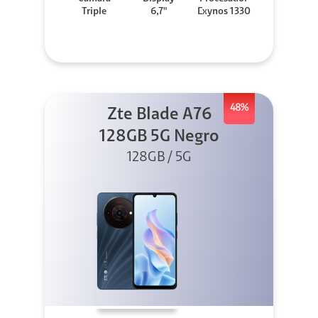
Triple
6,7"
Exynos 1330
48%
Zte Blade A76
128GB 5G Negro
128GB / 5G