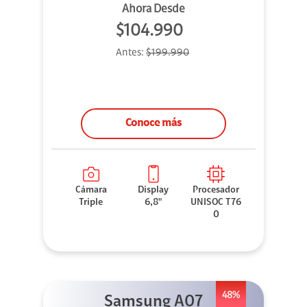
Ahora Desde
$104.990
Antes:
$199.990
Conoce más
Cámara
Display
Procesador
Triple
6,8"
UNISOC T76
0
48%
Samsung A07