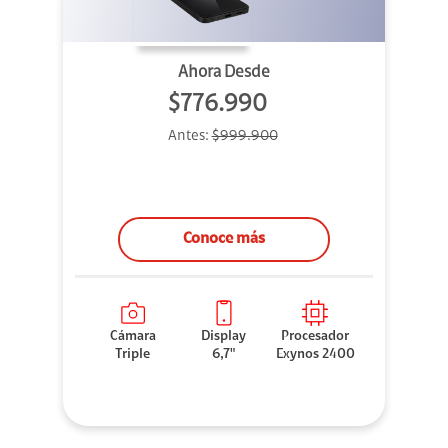
Ahora Desde
$776.990
Antes:
$999.900
Conoce más
Cámara
Display
Procesador
Triple
6,7"
Exynos 2400