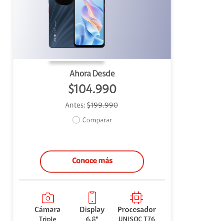
uipo
ento
ium
Ahora Desde
$104.990
Antes:
$199.990
alor Agregado
Comparar
Conoce más
Cámara
Display
Procesador
Triple
6,8"
UNISOC T76