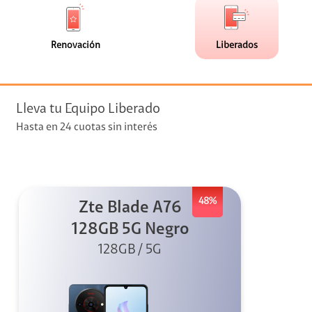
de
de
(0)
(1)
faceta
faceta
visión
Renovación
Liberados
visión + Telefonía
e streaming
Lleva tu Equipo Liberado
Hasta en 24 cuotas sin interés
48%
Zte Blade A76
elular
128GB 5G Negro
128GB / 5G