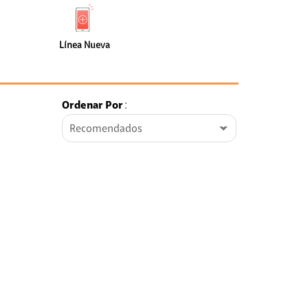
de
Nueva
faceta
(0)
Línea Nueva
Ordenar Por
:
Recomendados