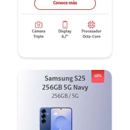
Conoce más
Cámara
Display
Procesador
Triple
6,7"
Octa-Core
48%
Samsung S25
256GB 5G Navy
256GB / 5G