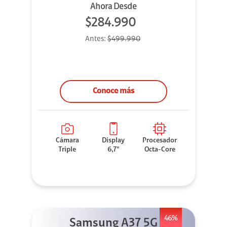
Ahora Desde
$284.990
Antes:
$499.990
Conoce más
Cámara
Display
Procesador
Triple
6,7"
Octa-Core
46%
Samsung A37 5G