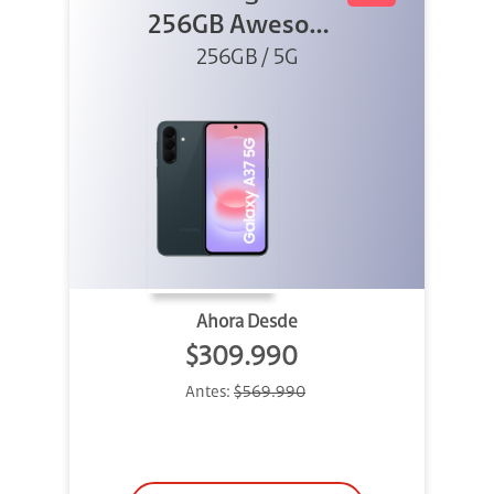
256GB Awesome
Graygreen
256GB / 5G
Ahora Desde
$309.990
Antes:
$569.990