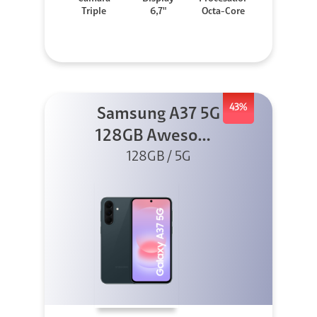
Triple
6,7"
Octa-Core
43%
Samsung A37 5G
128GB Awesome
Graygreen
128GB / 5G