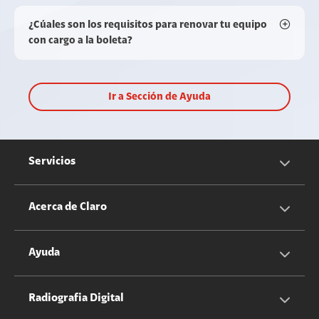
¿Cúales son los requisitos para renovar tu equipo
con cargo a la boleta?
Ir a Sección de Ayuda
Servicios
Servicios Móviles
Acerca de Claro
Servicios Hogar
Información Corporativa
Ayuda
Equipos
Sostenibilidad
Cotizador servicios móviles
Radiografia Digital