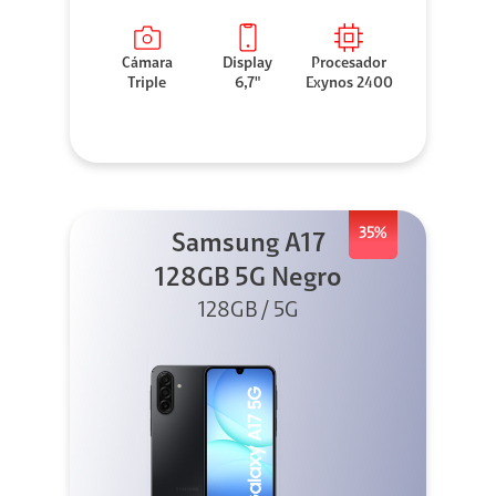
Cámara
Display
Procesador
Triple
6,7"
Exynos 2400
35%
Samsung A17
128GB 5G Negro
128GB / 5G