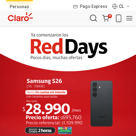
Lista
Pago Express
CL
Personas
de
Carro
productos
0
de
la
compra