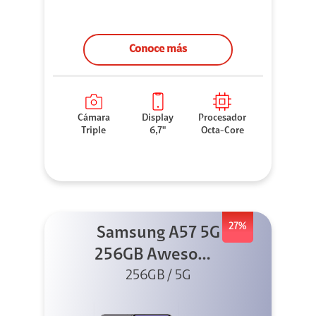
Conoce más
Cámara
Display
Procesador
Triple
6,7"
Octa-Core
27%
Samsung A57 5G
256GB Awesome
256GB / 5G
Gray