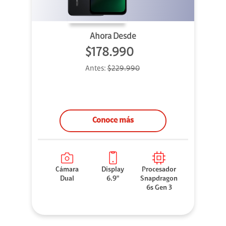
Ahora Desde
$178.990
Antes:
$229.990
Conoce más
Cámara
Display
Procesador
Dual
6.9"
Snapdragon
6s Gen 3