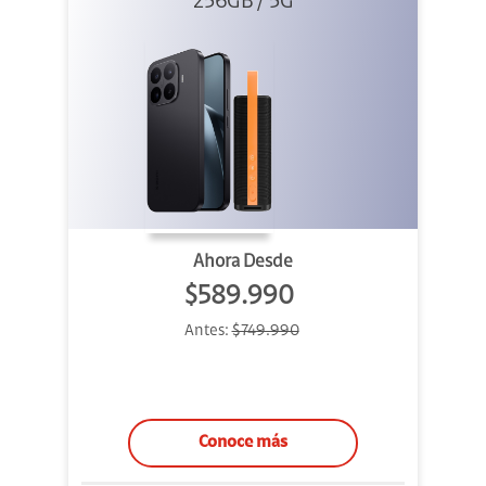
256GB / 5G
+ Sound
Outdoor
Ahora Desde
$589.990
Antes:
$749.990
Conoce más