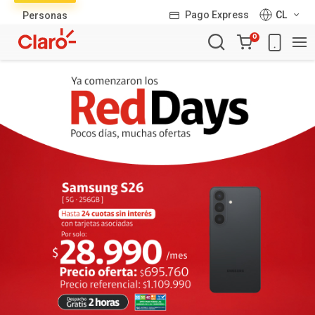
Lista
Pago Express
CL
Personas
de
Carro
productos
0
de
la
compra