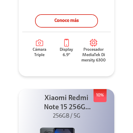
Conoce más
Cámara
Display
Procesador
Triple
6.9"
MediaTek Di
mersity 6300
10%
Xiaomi Redmi
Note 15 256GB
5G Negro
256GB / 5G