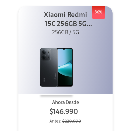
36%
Xiaomi Redmi
15C 256GB 5G
256GB / 5G
Negro
Ahora Desde
$146.990
Antes:
$229.990