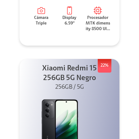
Cámara
Display
Procesador
Triple
6.59"
MTK dimens
ity 8500 Ultr
a
22%
Xiaomi Redmi 15
256GB 5G Negro
256GB / 5G