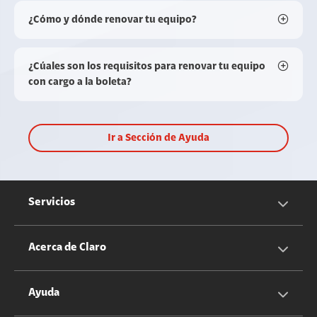
¿Cómo y dónde renovar tu equipo?
¿Cúales son los requisitos para renovar tu equipo
con cargo a la boleta?
Ir a Sección de Ayuda
Servicios
Servicios Móviles
Acerca de Claro
Servicios Hogar
Información Corporativa
Ayuda