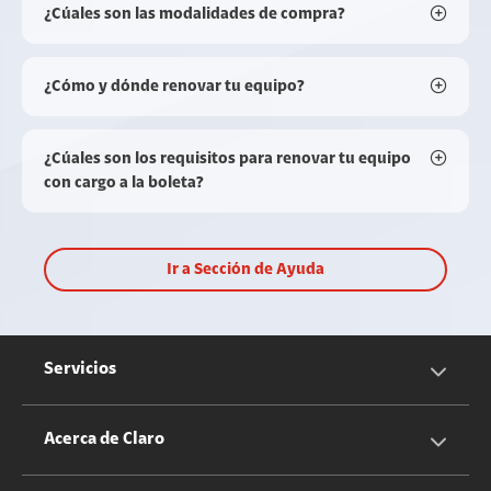
¿Cúales son las modalidades de compra?
¿Cómo y dónde renovar tu equipo?
¿Cúales son los requisitos para renovar tu equipo
con cargo a la boleta?
Ir a Sección de Ayuda
Servicios
Servicios Móviles
Acerca de Claro