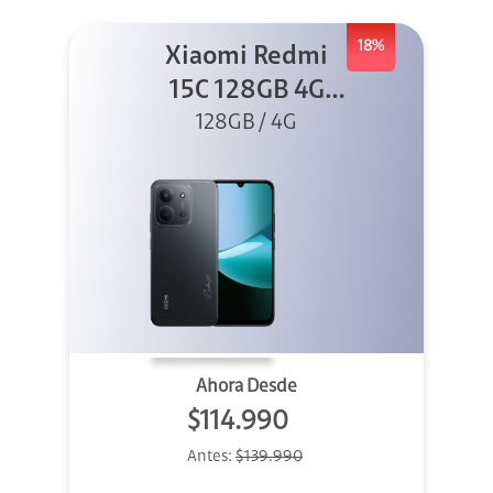
18%
Xiaomi Redmi
15C 128GB 4G
128GB / 4G
Negro
Ahora Desde
$114.990
Antes:
$139.990