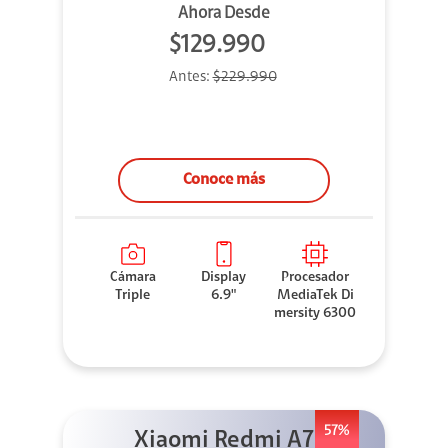
Ahora Desde
$129.990
Antes:
$229.990
Conoce más
Cámara
Display
Procesador
Triple
6.9"
MediaTek Di
mersity 6300
57%
Xiaomi Redmi A7