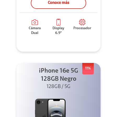
Conoce más
Cámara
Display
Procesador
Dual
6.9"
11%
iPhone 16e 5G
128GB Negro
128GB / 5G