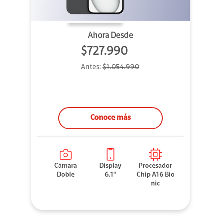
Ahora Desde
$727.990
Antes:
$1.054.990
Conoce más
Cámara
Display
Procesador
Doble
6.1"
Chip A16 Bio
nic