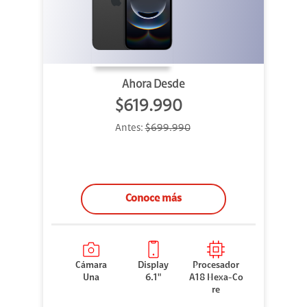
Ahora Desde
$619.990
Antes:
$699.990
Conoce más
Cámara
Display
Procesador
Una
6.1"
A18 Hexa-Co
re