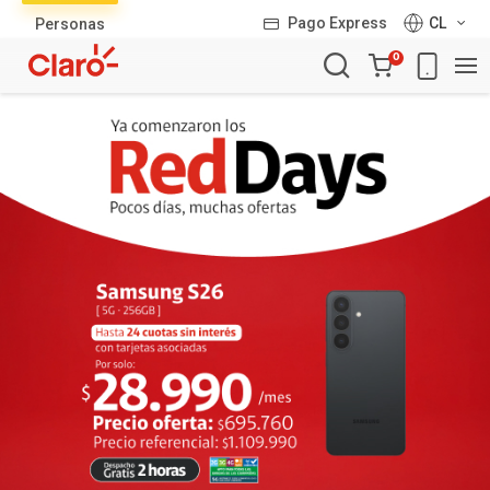
Lista
Pago Express
CL
Personas
de
Carro
productos
0
de
la
compra