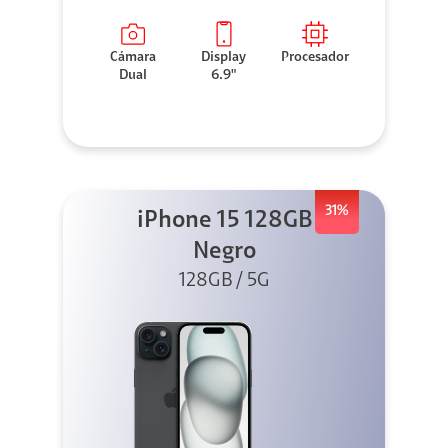
Cámara
Display
Procesador
Dual
6.9"
31%
iPhone 15 128GB
Negro
128GB / 5G