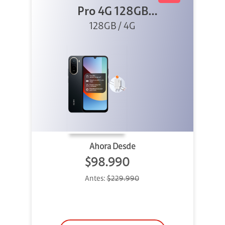
Pro 4G 128GB
128GB / 4G
Negro +
Cargador
Ahora Desde
$98.990
Antes:
$229.990