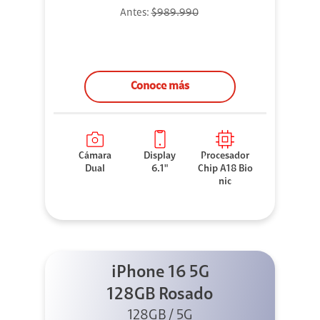
Antes:
$989.990
Conoce más
Cámara
Display
Procesador
Dual
6.1"
Chip A18 Bio
nic
iPhone 16 5G
128GB Rosado
128GB / 5G