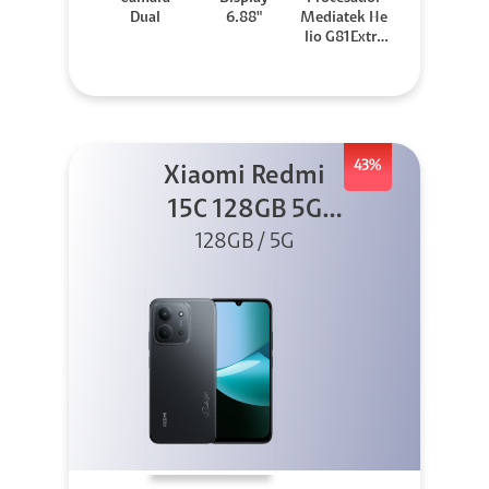
Dual
6.88"
Mediatek He
lio G81Extre
me
43%
Xiaomi Redmi
15C 128GB 5G
128GB / 5G
Negro