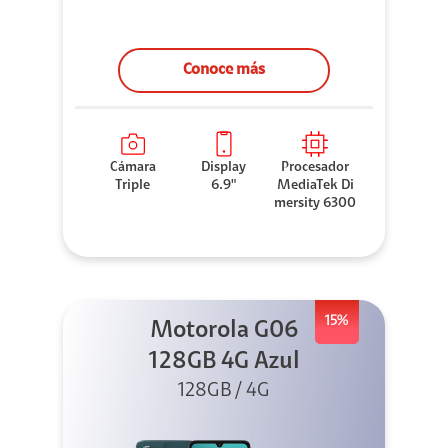
Conoce más
Cámara
Display
Procesador
Triple
6.9"
MediaTek Di
mersity 6300
15%
Motorola G06
128GB 4G Azul
128GB / 4G