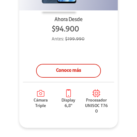
Ahora Desde
$94.900
Antes:
$199.990
Conoce más
Cámara
Display
Procesador
Triple
6,8"
UNISOC T76
0