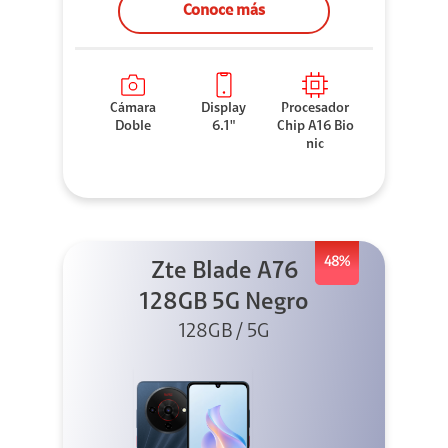
Conoce más
Cámara
Display
Procesador
Doble
6.1"
Chip A16 Bio
nic
48%
Zte Blade A76
128GB 5G Negro
128GB / 5G