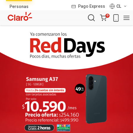
Lista
Pago Express
CL
Personas
de
Carro
productos
0
de
la
compra