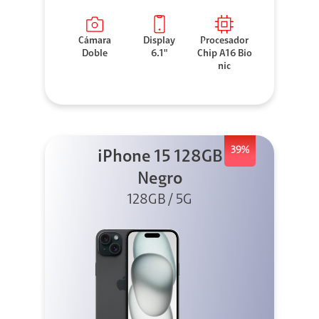
Cámara
Display
Procesador
Doble
6.1"
Chip A16 Bio
nic
39%
iPhone 15 128GB
Negro
128GB / 5G