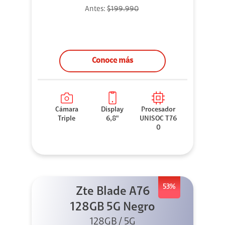
Antes:
$199.990
Conoce más
Cámara
Display
Procesador
Triple
6,8"
UNISOC T76
0
53%
Zte Blade A76
128GB 5G Negro
128GB / 5G