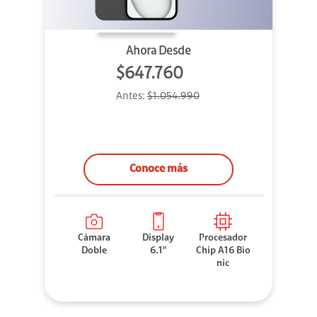
Ahora Desde
$647.760
Antes:
$1.054.990
Conoce más
Cámara
Display
Procesador
Doble
6.1"
Chip A16 Bio
nic