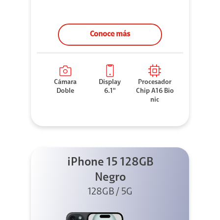
Conoce más
Cámara
Display
Procesador
Doble
6.1"
Chip A16 Bio
nic
iPhone 15 128GB
Negro
128GB / 5G