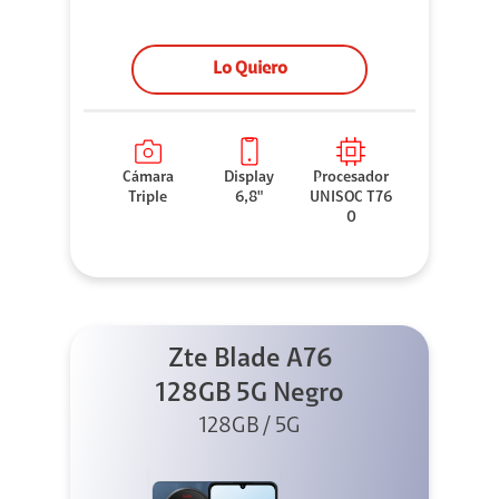
Lo Quiero
Cámara
Display
Procesador
Triple
6,8"
UNISOC T76
0
Zte Blade A76
128GB 5G Negro
128GB / 5G