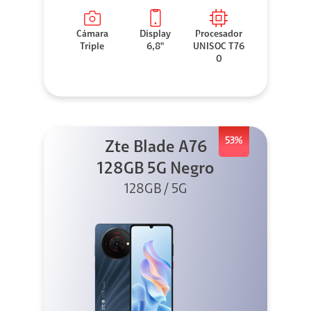
Cámara
Display
Procesador
Triple
6,8"
UNISOC T76
0
53%
Zte Blade A76
128GB 5G Negro
128GB / 5G