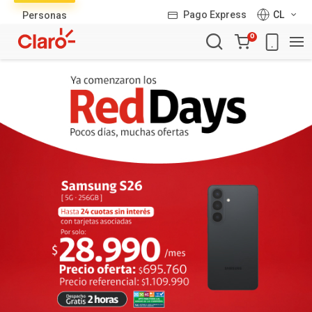
Lista
Pago Express
CL
Personas
de
Carro
productos
0
de
la
compra