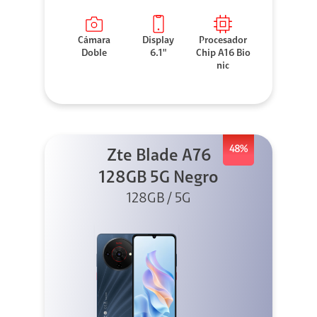
Cámara
Display
Procesador
Doble
6.1"
Chip A16 Bio
nic
48%
Zte Blade A76
128GB 5G Negro
128GB / 5G