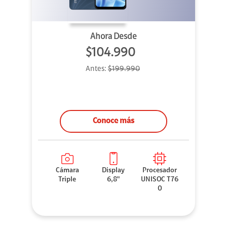
Ahora Desde
$104.990
Antes:
$199.990
Conoce más
Cámara
Display
Procesador
Triple
6,8"
UNISOC T76
0