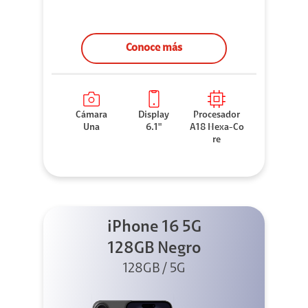
Conoce más
Cámara
Display
Procesador
Una
6.1"
A18 Hexa-Co
re
iPhone 16 5G
128GB Negro
128GB / 5G