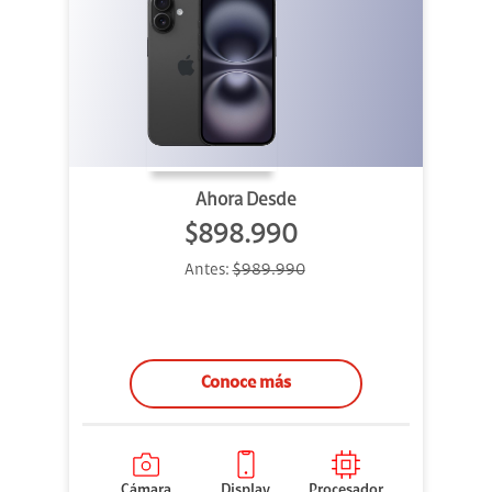
Ahora Desde
$898.990
Antes:
$989.990
Conoce más
Cámara
Display
Procesador