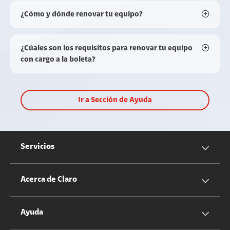
¿Cómo y dónde renovar tu equipo?
¿Cúales son los requisitos para renovar tu equipo
con cargo a la boleta?
Ir a Sección de Ayuda
Servicios
Servicios Móviles
Acerca de Claro
Servicios Hogar
Información Corporativa
Ayuda