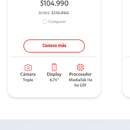
$104.990
Antes:
$119.990
Comparar
Conoce más
Cámara
Display
Procesador
Triple
6.74"
MediaTek He
lio G81