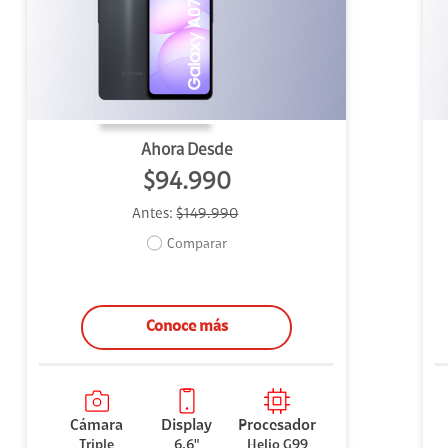
uipo
ento
ium
Ahora Desde
$94.990
Antes:
$149.990
alor Agregado
Comparar
Conoce más
Cámara
Display
Procesador
Triple
6,6"
Helio G99