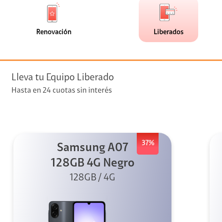
de
de
(0)
(4)
faceta
faceta
visión
Renovación
Liberados
visión + Telefonía
e streaming
Lleva tu Equipo Liberado
Hasta en 24 cuotas sin interés
37%
Samsung A07
elular
128GB 4G Negro
128GB / 4G