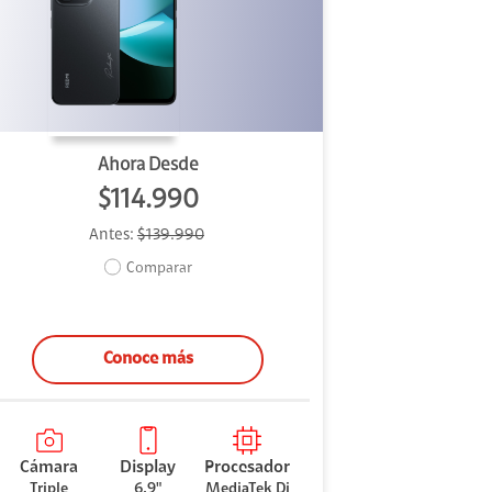
Ahora Desde
$114.990
Antes:
$139.990
Comparar
Conoce más
Cámara
Display
Procesador
Triple
6.9"
MediaTek Di