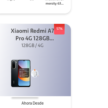
mersity 630
0
57%
Xiaomi Redmi A7
Pro 4G 128GB
128GB / 4G
Negro +
Cargador
Ahora Desde