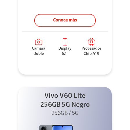
Conoce más
Cámara
Display
Procesador
Doble
6.1"
Chip A19
Vivo V60 Lite
256GB 5G Negro
256GB / 5G