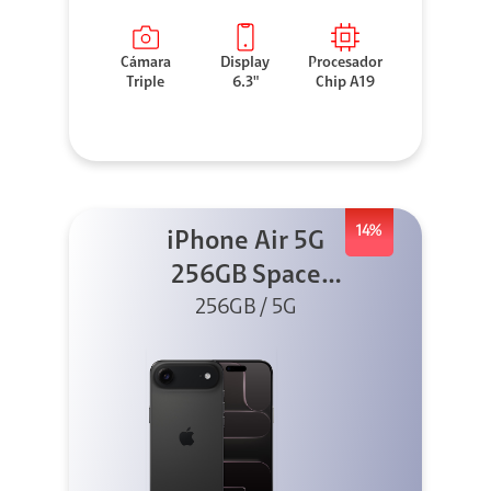
Cámara
Display
Procesador
Triple
6.3"
Chip A19
14%
iPhone Air 5G
256GB Space
Black (Sólo
256GB / 5G
eSIM)