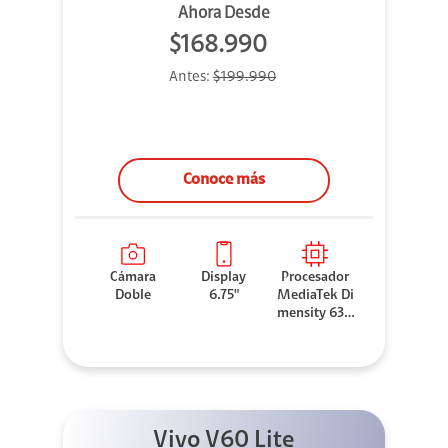
Ahora Desde
$168.990
Antes:
$199.990
Conoce más
Cámara
Display
Procesador
Doble
6.75"
MediaTek Di
mensity 630
0
Vivo V60 Lite