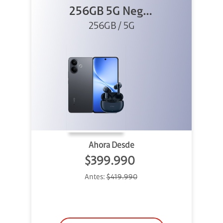
256GB 5G Negro
+ Buds XE
256GB / 5G
Ahora Desde
$399.990
Antes:
$419.990