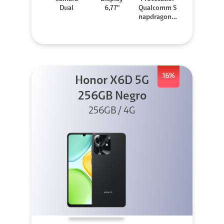
Dual
6,77"
Qualcomm S
napdragon 7
Gen 3
16%
Honor X6D 5G
256GB Negro
256GB / 4G