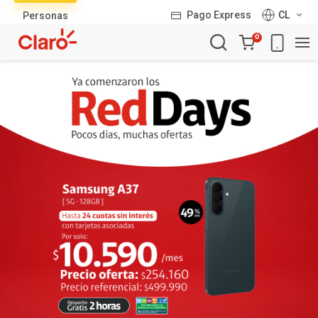
Lista
Pago Express
CL
Personas
de
Carro
productos
0
de
la
compra