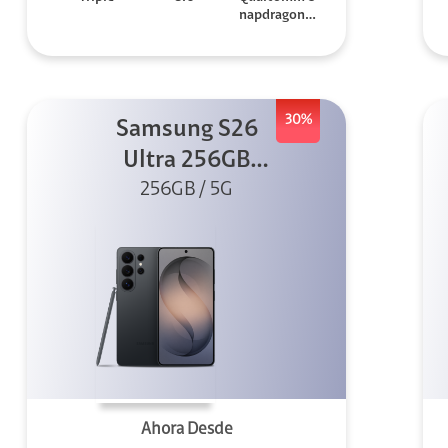
napdragon 8
Elite
30%
Samsung S26
Ultra 256GB
256GB / 5G
Negro
Ahora Desde