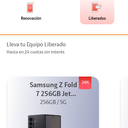
de
de
(0)
(8)
faceta
faceta
visión
Renovación
Liberados
visión + Telefonía
e streaming
Lleva tu Equipo Liberado
Hasta en 24 cuotas sin interés
24%
Samsung Z Fold
elular
7 256GB Jet
256GB / 5G
Black