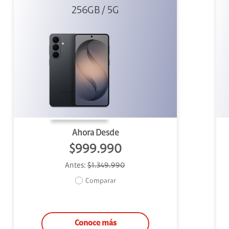
256GB / 5G
Negro
Ahora Desde
$999.990
Antes:
$1.349.990
Comparar
Conoce más