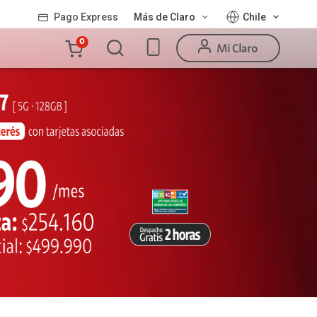
Pago Express
Más de Claro
Chile
Carro
0
Mi Claro
de
la
compra
Valor
Línea