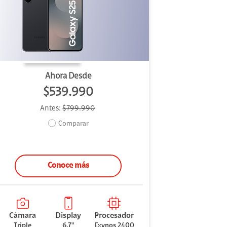
Ahora Desde
$539.990
Antes:
$799.990
Comparar
Conoce más
Cámara
Display
Procesador
Triple
6,7"
Exynos 2400