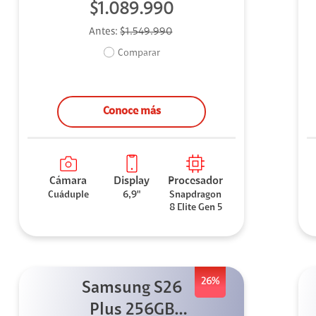
$1.089.990
Antes:
$1.549.990
Comparar
Conoce más
Cámara
Display
Procesador
Cuáduple
6,9"
Snapdragon
8 Elite Gen 5
26%
Samsung S26
Plus 256GB