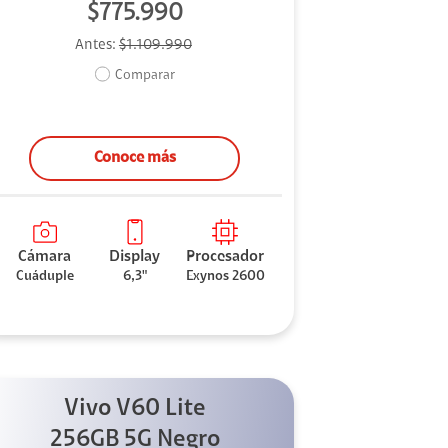
$775.990
Antes:
$1.109.990
Comparar
Conoce más
Cámara
Display
Procesador
Cuáduple
6,3"
Exynos 2600
Vivo V60 Lite
256GB 5G Negro