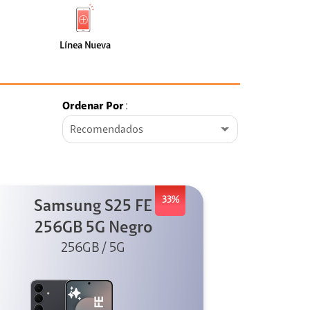
de
Nueva
faceta
(0)
Línea Nueva
Ordenar Por
:
Recomendados
33%
Samsung S25 FE
256GB 5G Negro
256GB / 5G