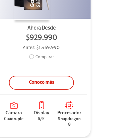
Ahora Desde
$929.990
Antes:
$1.469.990
Comparar
Conoce más
Cámara
Display
Procesador
Cuádruple
6,9"
Snapdragon
8