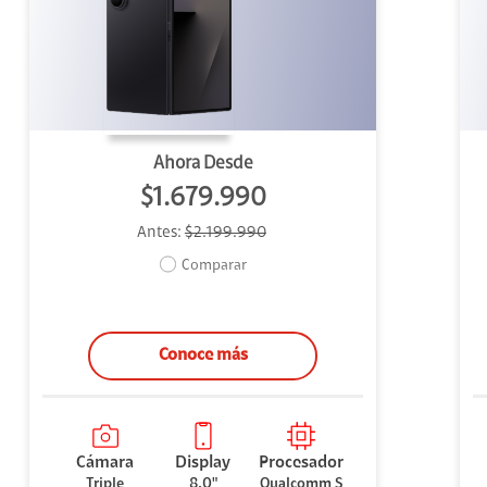
uipo
ento
ium
Ahora Desde
$1.679.990
Antes:
$2.199.990
alor Agregado
Comparar
Conoce más
Cámara
Display
Procesador
Triple
8.0"
Qualcomm S