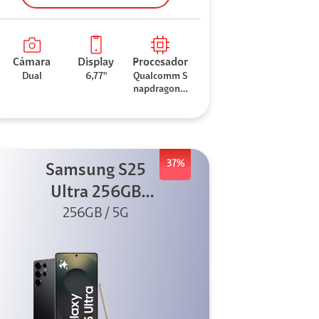
Cámara
Display
Procesador
Dual
6,77"
Qualcomm S
napdragon 7
Gen 3
37%
Samsung S25
Ultra 256GB
Titanium Black
256GB / 5G