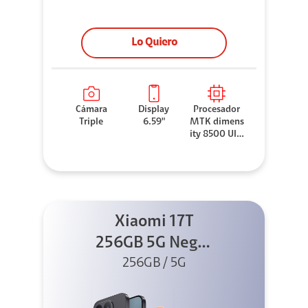
Lo Quiero
Cámara
Display
Procesador
Triple
6.59"
MTK dimens
ity 8500 Ultr
a
Xiaomi 17T
256GB 5G Negro
256GB / 5G
+ Sound
Outdoor