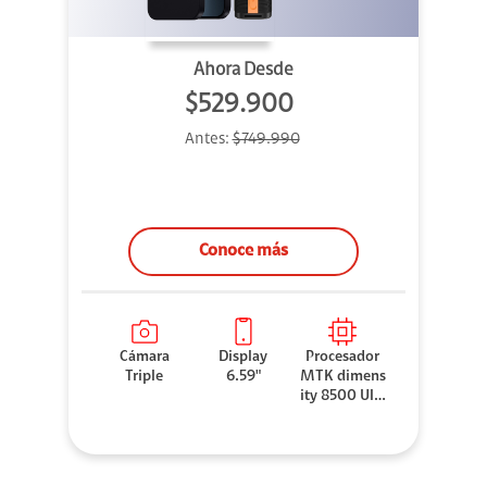
Ahora Desde
$529.900
Antes:
$749.990
Conoce más
Cámara
Display
Procesador
Triple
6.59"
MTK dimens
ity 8500 Ultr
a