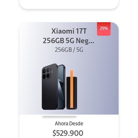
29%
Xiaomi 17T
256GB 5G Negro
256GB / 5G
+ Sound
Outdoor
Ahora Desde
$529.900