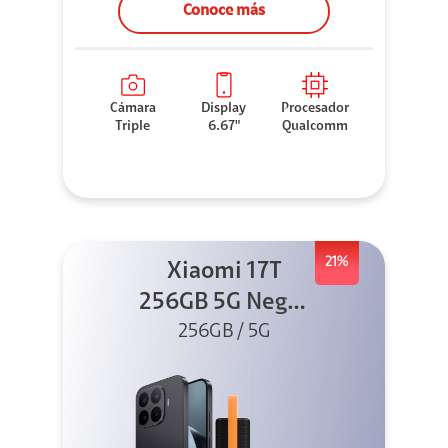
Conoce más
Cámara
Display
Procesador
Triple
6.67"
Qualcomm
21%
Xiaomi 17T
256GB 5G Negro
256GB / 5G
+ Sound
Outdoor