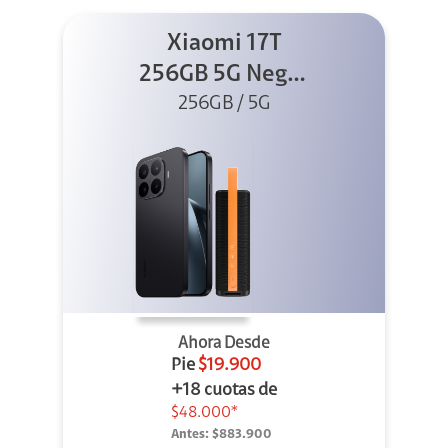
Xiaomi 17T
256GB 5G Negro
256GB / 5G
+ Sound
Outdoor
Ahora Desde
Pie
$19.900
+18 cuotas de
$48.000*
Antes:
$883.900