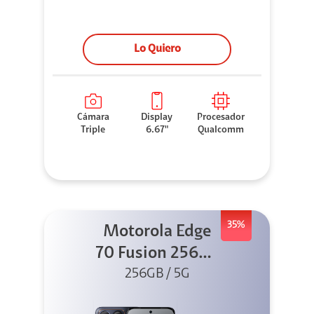
Lo Quiero
Cámara
Display
Procesador
Triple
6.67"
Qualcomm
35%
Motorola Edge
70 Fusion 256GB
256GB / 5G
Azul