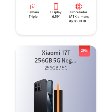
Cámara
Display
Procesador
Triple
6.59"
MTK dimens
ity 8500 Ultr
a
29%
Xiaomi 17T
256GB 5G Negro
256GB / 5G
+ Sound
Outdoor