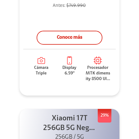
Antes:
$749.990
Conoce más
Cámara
Display
Procesador
Triple
6.59"
MTK dimens
ity 8500 Ultr
a
29%
Xiaomi 17T
256GB 5G Negro
256GB / 5G
+ Sound