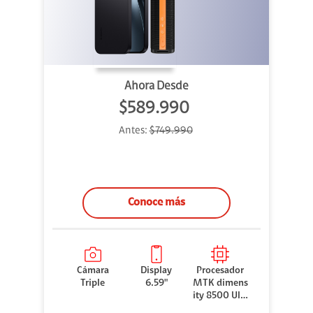
Ahora Desde
$589.990
Antes:
$749.990
Conoce más
Cámara
Display
Procesador
Triple
6.59"
MTK dimens
ity 8500 Ultr
a