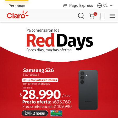
Lista
Pago Express
CL
Personas
de
Carro
productos
0
de
la
compra