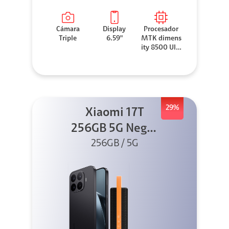
Cámara
Display
Procesador
Triple
6.59"
MTK dimens
ity 8500 Ultr
a
29%
Xiaomi 17T
256GB 5G Negro
256GB / 5G
+ Sound
Outdoor