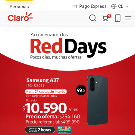
Lista
Pago Express
CL
Personas
de
Carro
productos
0
de
la
compra