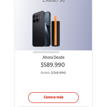
256GB / 5G
+ Sound
Outdoor
Ahora Desde
$589.990
Antes:
$749.990
Conoce más