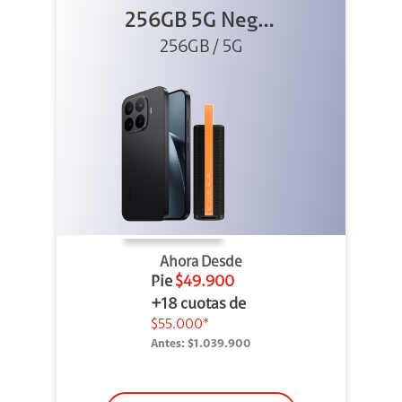
256GB 5G Negro
256GB / 5G
+ Sound
Outdoor
Ahora Desde
Pie
$49.900
+18 cuotas de
$55.000*
Antes:
$1.039.900