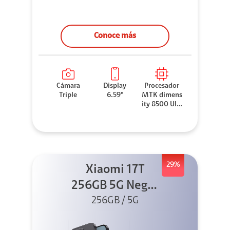
Conoce más
Cámara
Display
Procesador
Triple
6.59"
MTK dimens
ity 8500 Ultr
a
29%
Xiaomi 17T
256GB 5G Negro
256GB / 5G
+ Sound
Outdoor