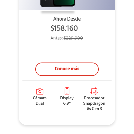
Ahora Desde
$158.160
Antes:
$229.990
Conoce más
Cámara
Display
Procesador
Dual
6.9"
Snapdragon
6s Gen 3