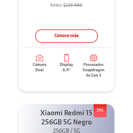
Antes:
$229.990
Conoce más
Cámara
Display
Procesador
Dual
6.9"
Snapdragon
6s Gen 3
31%
Xiaomi Redmi 15
256GB 5G Negro
256GB / 5G