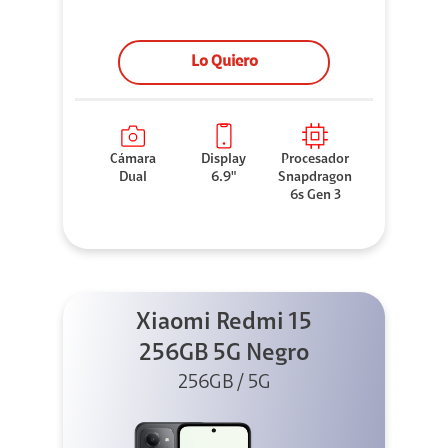
Lo Quiero
Cámara
Display
Procesador
Dual
6.9"
Snapdragon
6s Gen 3
Xiaomi Redmi 15
256GB 5G Negro
256GB / 5G