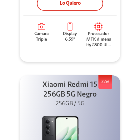
Lo Quiero
Cámara
Display
Procesador
Triple
6.59"
MTK dimens
ity 8500 Ultr
a
22%
Xiaomi Redmi 15
256GB 5G Negro
256GB / 5G