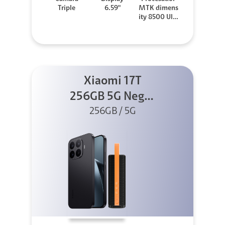
Triple
6.59"
MTK dimens
ity 8500 Ultr
a
Xiaomi 17T
256GB 5G Negro
256GB / 5G
+ Sound
Outdoor