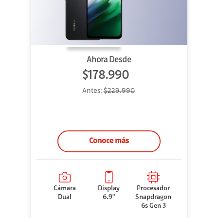
Ahora Desde
$178.990
Antes:
$229.990
Conoce más
Cámara
Display
Procesador
Dual
6.9"
Snapdragon
6s Gen 3