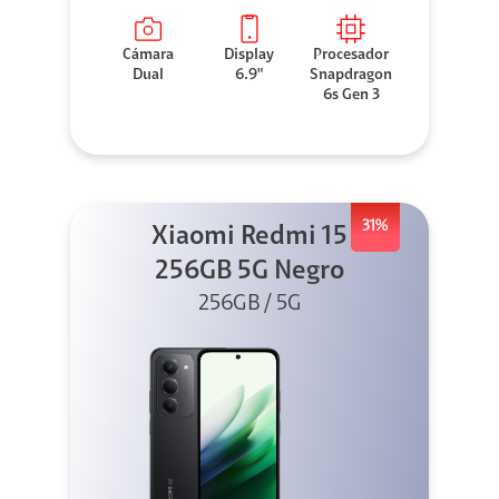
Cámara
Display
Procesador
Dual
6.9"
Snapdragon
6s Gen 3
31%
Xiaomi Redmi 15
256GB 5G Negro
256GB / 5G