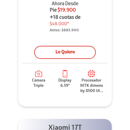
Ahora Desde
Pie
$19.900
+18 cuotas de
$48.000*
Antes:
$883.900
Lo Quiero
Cámara
Display
Procesador
Triple
6.59"
MTK dimens
ity 8500 Ultr
a
Xiaomi 17T