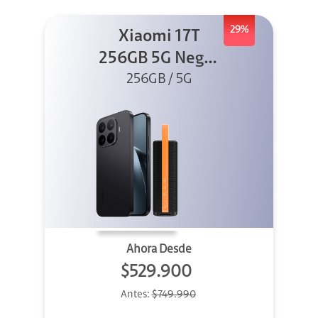
29%
Xiaomi 17T
256GB 5G Negro
256GB / 5G
+ Sound
Outdoor
Ahora Desde
$529.900
Antes:
$749.990