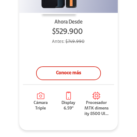
Ahora Desde
$529.900
Antes:
$749.990
Conoce más
Cámara
Display
Procesador
Triple
6.59"
MTK dimens
ity 8500 Ultr
a